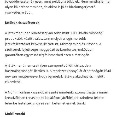
továbbfejlesztenék ezen, mint például a többiek. Nem mintha lenne
olyan kikötés semmihez, de akkor is jó és bizalomgerjesztő
viselkedésre épül.
Játékok és szoftverek
A játékmenüben lehetőség van több mint 3.000 kiváló minőségű
produkciók között választani, melyek a legismertebb
játékfejlesztőket képviselik: NetEnt, Microgaming és Playson. A
szoftverek fejlettsége meggyőző és komfortos, miközben
garantáltan egy minőség felismerheti ezen a részlegén.
A játékmenü nemcsak ilyen szempontból üt kártya, de a
használhatóságát illetően is. A rendszer könnyű átláthatóságán kívül
úgy van megtervezve, hogy bármelyik játékra akadhat rá, mielőtt
elkezdené.
A Nomini online kaszinóban szinte mindenki azonosíthatja a minél
kreativábban tervezett és kialakított játékfelület. Mindent fekete-
fehérbe festettek, s így ez sem kellemetlennek tűnik.
Mobil verzió