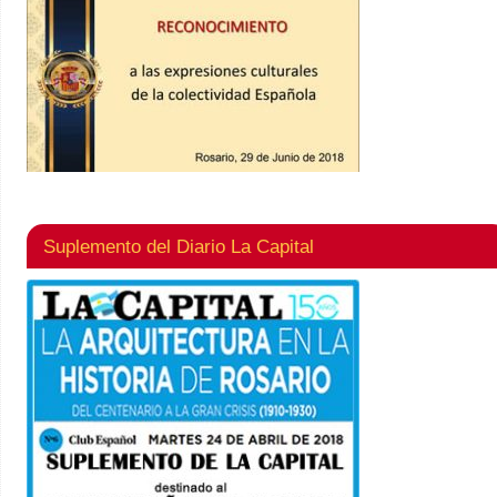
Suplemento del Diario La Capital