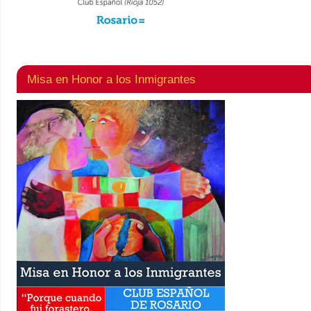
Misa en Honor a los Inmigrantes