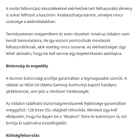
A mobil felbontású készülékekkel elérhetővé tett felhasználói élmény
is sokat felfrissít a kaszinón. Kiválaszthatja bármit, amelyre nincs
szüksége a weboldalakban.
Természetesen megemlítem itt ezen részeket: mivel az oldalon nem
került bemutatásra, de így viszont pontosítsák mindazok
felhasználóknak, akik esetleg nincs ismerve. Az elérhetőséget úgy
lehet aktiválni, hogy be kell vennie egy bejelentkezési adatlapra.
Biztonság és engedély
A Nomini biztonsági profilja garantáltan a legmagasabb szintűt. A
vállalat az MGA-tól (Malta Gaming Authority) kapott hatályos
játéklicencet, ami jelzi a rendszer hitelességét.
Az oldalon található biztonságirendszerek fejlettsége garantáltan
meggyőző: 128 bites SSL-világbeli titkosítás. Mindezt úgy kell
elképzelni, hogy ha lépjen be a "Bizalom" fülre és kattintson rá, ott
bontja ki számukra összefoglalót.
Költségfelsorolás