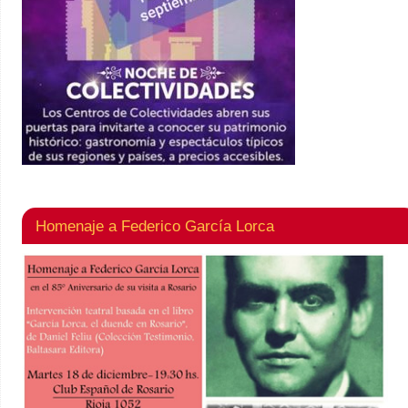
Homenaje a Federico García Lorca