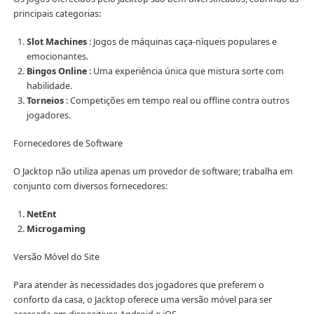
principais categorias:
Slot Machines
: Jogos de máquinas caça-níqueis populares e
emocionantes.
Bingos Online
: Uma experiência única que mistura sorte com
habilidade.
Torneios
: Competições em tempo real ou offline contra outros
jogadores.
Fornecedores de Software
O Jacktop não utiliza apenas um provedor de software; trabalha em
conjunto com diversos fornecedores:
NetEnt
Microgaming
Versão Móvel do Site
Para atender às necessidades dos jogadores que preferem o
conforto da casa, o Jacktop oferece uma versão móvel para ser