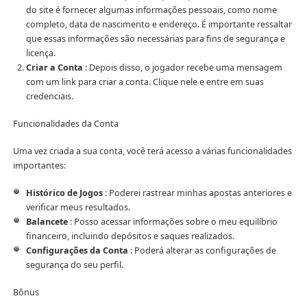
do site é fornecer algumas informações pessoais, como nome
completo, data de nascimento e endereço. É importante ressaltar
que essas informações são necessárias para fins de segurança e
licença.
Criar a Conta
: Depois disso, o jogador recebe uma mensagem
com um link para criar a conta. Clique nele e entre em suas
credenciais.
Funcionalidades da Conta
Uma vez criada a sua conta, você terá acesso a várias funcionalidades
importantes:
Histórico de Jogos
: Poderei rastrear minhas apostas anteriores e
verificar meus resultados.
Balancete
: Posso acessar informações sobre o meu equilíbrio
financeiro, incluindo depósitos e saques realizados.
Configurações da Conta
: Poderá alterar as configurações de
segurança do seu perfil.
Bônus