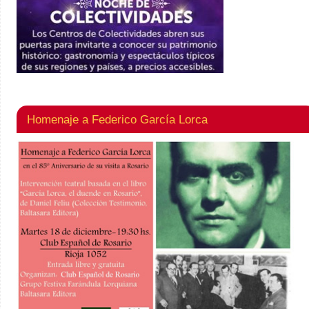
Homenaje a Federico García Lorca