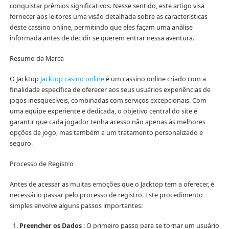
conquistar prêmios significativos. Nesse sentido, este artigo visa
fornecer aos leitores uma visão detalhada sobre as características
deste cassino online, permitindo que eles façam uma análise
informada antes de decidir se querem entrar nessa aventura.
Resumo da Marca
O Jacktop
Jacktop casino online
é um cassino online criado com a
finalidade específica de oferecer aos seus usuários experiências de
jogos inesquecíveis, combinadas com serviços excepcionais. Com
uma equipe experiente e dedicada, o objetivo central do site é
garantir que cada jogador tenha acesso não apenas às melhores
opções de jogo, mas também a um tratamento personalizado e
seguro.
Processo de Registro
Antes de acessar as muitas emoções que o Jacktop tem a oferecer, é
necessário passar pelo processo de registro. Este procedimento
simples envolve alguns passos importantes:
Preencher os Dados
: O primeiro passo para se tornar um usuário