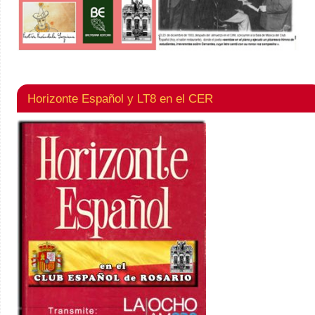
Horizonte Español y LT8 en el CER