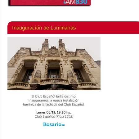
Inauguración de Luminarias