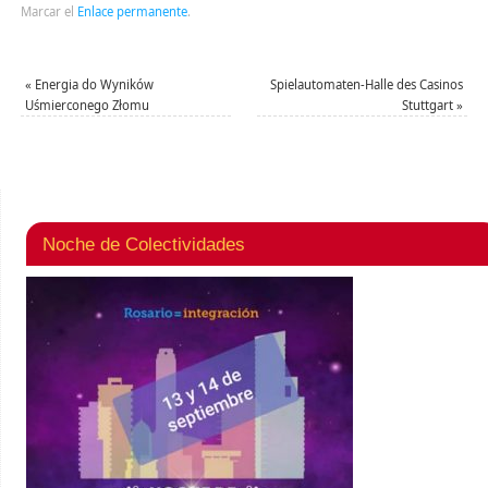
Marcar el
Enlace permanente
.
«
Energia do Wyników
Spielautomaten-Halle des Casinos
Uśmierconego Złomu
Stuttgart
»
Noche de Colectividades