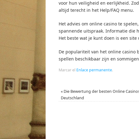
voor hun veiligheid en eerlijkheid. Zo
altijd terecht in het Help/FAQ menu.
Het advies om online casino te spelen,
spannende uitspraak. Informatie die h
Het beste wat je kunt doen is een site
De populariteit van het online casino
spellen beschikbaar zijn en sommigen 
Marcar el
Enlace permanente
.
«
Die Bewertung der besten Online Casinos
Deutschland