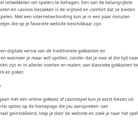
el ontwikkelen om spelers te behagen. Een van de belangrijkste
en en casinos bezoeken is de vrijheid en comfort dat ze bieden
spelen. Met een internetverbinding kun je in een paar minuten
etjes die op je favoriete website beschikbaar zijn.
een digitale versie van de traditionele gokkasten en
l en wanneer je maar wilt spellen, zonder dat je voor al die tijd naa
elen zijn er in allerlei soorten en maten: van klassieke gokkasten to
ck en poker.
o
aan met een online gokkast of casinospel kun je eerst kiezen uit
lerlei opties op de homepage die jou aanspreken: van
maal geïnstalleerd, loop je door de website en zoek je naar het spel