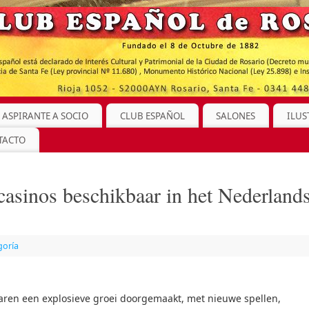
 ASPIRANTE A SOCIO
CLUB ESPAÑOL
SALONES
ILUS
TACTO
casinos beschikbaar in het Nederland
goría
jaren een explosieve groei doorgemaakt, met nieuwe spellen,