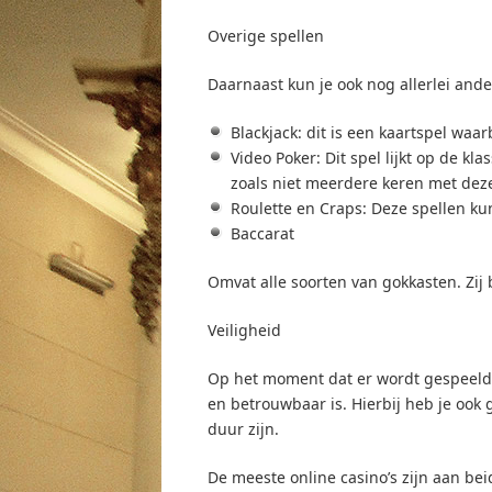
Overige spellen
Daarnaast kun je ook nog allerlei ande
Blackjack: dit is een kaartspel waar
Video Poker: Dit spel lijkt op de 
zoals niet meerdere keren met deze
Roulette en Craps: Deze spellen kun
Baccarat
Omvat alle soorten van gokkasten. Zij
Veiligheid
Op het moment dat er wordt gespeeld m
en betrouwbaar is. Hierbij heb je ook
duur zijn.
De meeste online casino’s zijn aan be