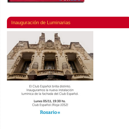
Inauguración de Luminarias