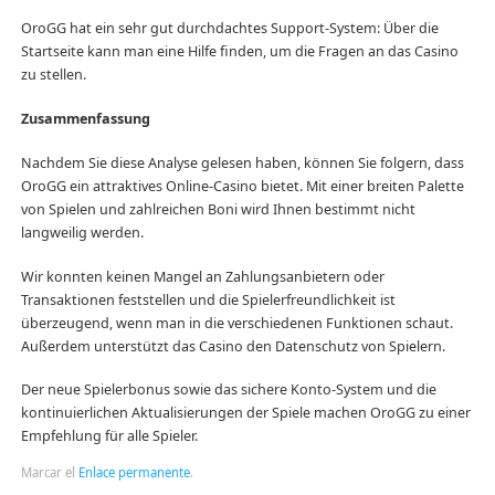
OroGG hat ein sehr gut durchdachtes Support-System: Über die
Startseite kann man eine Hilfe finden, um die Fragen an das Casino
zu stellen.
Zusammenfassung
Nachdem Sie diese Analyse gelesen haben, können Sie folgern, dass
OroGG ein attraktives Online-Casino bietet. Mit einer breiten Palette
von Spielen und zahlreichen Boni wird Ihnen bestimmt nicht
langweilig werden.
Wir konnten keinen Mangel an Zahlungsanbietern oder
Transaktionen feststellen und die Spielerfreundlichkeit ist
überzeugend, wenn man in die verschiedenen Funktionen schaut.
Außerdem unterstützt das Casino den Datenschutz von Spielern.
Der neue Spielerbonus sowie das sichere Konto-System und die
kontinuierlichen Aktualisierungen der Spiele machen OroGG zu einer
Empfehlung für alle Spieler.
Marcar el
Enlace permanente
.