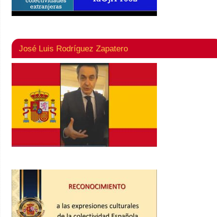
José Luis Rodríguez Zapatero