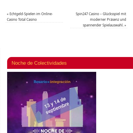
«
Echtgeld-Spielen im Online-
Spin247 Casino – Glücksspiel mit
Casino Total Casino
moderner Präsenz und
spannender Spielauswahl.
»
Noche de Colectividades