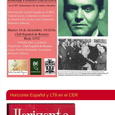
Horizonte Español y LT8 en el CER