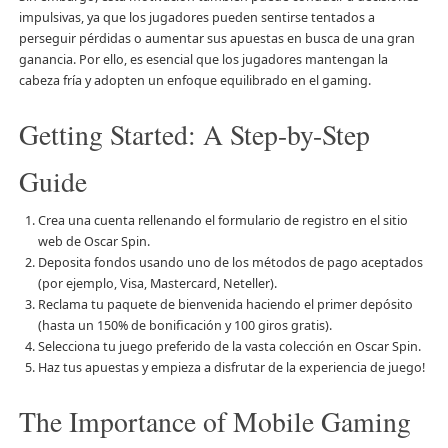
impulsivas, ya que los jugadores pueden sentirse tentados a
perseguir pérdidas o aumentar sus apuestas en busca de una gran
ganancia. Por ello, es esencial que los jugadores mantengan la
cabeza fría y adopten un enfoque equilibrado en el gaming.
Getting Started: A Step-by-Step
Guide
Crea una cuenta rellenando el formulario de registro en el sitio
web de Oscar Spin.
Deposita fondos usando uno de los métodos de pago aceptados
(por ejemplo, Visa, Mastercard, Neteller).
Reclama tu paquete de bienvenida haciendo el primer depósito
(hasta un 150% de bonificación y 100 giros gratis).
Selecciona tu juego preferido de la vasta colección en Oscar Spin.
Haz tus apuestas y empieza a disfrutar de la experiencia de juego!
The Importance of Mobile Gaming