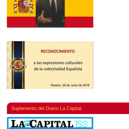
Suplemento del Diario La Capital