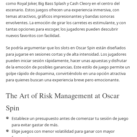
como Royal Joker, Big Bass Splash y Cash Cleory en el centro del
escenario. Estos juegos ofrecen una experiencia inmersiva, con
temas atractivos, gráficos impresionantes y bandas sonoras
envolventes. La emoción de girar los carretes es estimulante, y con
tantas opciones para escoger, los jugadores pueden descubrir
nuevos favoritos con facilidad.
Se podría argumentar que los slots en Oscar Spin están diseñados
para jugarse en sesiones cortas y de alta intensidad. Los jugadores
pueden iniciar sesión rápidamente, hacer unas apuestas y disfrutar
de la emoción de posibles ganancias. Este estilo de juego permite un
golpe rápido de dopamina, convirtiéndolo en una opción atractiva
para quienes buscan una experiencia breve pero emocionante.
The Art of Risk Management at Oscar
Spin
Establece un presupuesto antes de comenzar tu sesión de juego
para evitar gastar de más.
Elige juegos con menor volatilidad para ganar con mayor