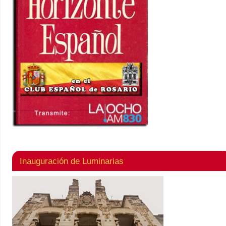
Inauguración de Luminarias