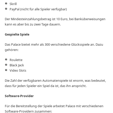
Skrill
PayPal (nicht für alle Spieler verfügbar)
Der Mindesteinzahlungsbetrag ist 10 Euro, bei Banküberweisungen
kann es aber bis zu zwei Tage dauern.
Gespielte Spiele
Das Palace bietet mehr als 300 verschiedene Glücksspiele an. Dazu
gehören:
Roulette
Black Jack
Video Slots
Die Zahl der verfügbaren Automatenspiele ist enorm, was bedeutet,
dass für jeden Spieler ein Spiel da ist, das ihn anspricht.
Software-Provider
Für die Bereitstellung der Spiele arbeitet Palace mit verschiedenen
Software-Providern zusammen: