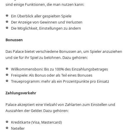
sind einige Funktionen, die man nutzen kann:
Ein Überblick aller gespielten Spiele
Der Anzeige von Gewinnen und Verlusten
Die Möglichkeit, Einstellungen zu ändern
Bonussen
Das Palace bietet verschiedene Bonussen an, um Spieler anzuziehen
und sie für ihr Spiel zu belohnen. Dazu gehören:
Willkommensboni: Bis zu 100% des Einzahlungsbetrages
Freispiele: Als Bonus oder als Teil eines Bonuses
Treueprogramm: mehr als ein Prozentpunkte pro Einsatz
Zahlungsverkehr
Palace akzeptiert eine Vielzahl von Zahlarten zum Einstellen und
Auszahlen der Gelder. Dazu gehören:
Kreditkarte (Visa, Mastercard)
Neteller