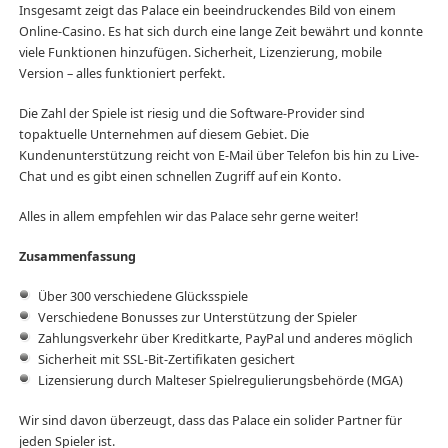
Insgesamt zeigt das Palace ein beeindruckendes Bild von einem
Online-Casino. Es hat sich durch eine lange Zeit bewährt und konnte
viele Funktionen hinzufügen. Sicherheit, Lizenzierung, mobile
Version – alles funktioniert perfekt.
Die Zahl der Spiele ist riesig und die Software-Provider sind
topaktuelle Unternehmen auf diesem Gebiet. Die
Kundenunterstützung reicht von E-Mail über Telefon bis hin zu Live-
Chat und es gibt einen schnellen Zugriff auf ein Konto.
Alles in allem empfehlen wir das Palace sehr gerne weiter!
Zusammenfassung
Über 300 verschiedene Glücksspiele
Verschiedene Bonusses zur Unterstützung der Spieler
Zahlungsverkehr über Kreditkarte, PayPal und anderes möglich
Sicherheit mit SSL-Bit-Zertifikaten gesichert
Lizensierung durch Malteser Spielregulierungsbehörde (MGA)
Wir sind davon überzeugt, dass das Palace ein solider Partner für
jeden Spieler ist.