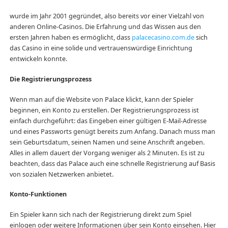
wurde im Jahr 2001 gegründet, also bereits vor einer Vielzahl von
anderen Online-Casinos. Die Erfahrung und das Wissen aus den
ersten Jahren haben es ermöglicht, dass
palacecasino.com.de
sich
das Casino in eine solide und vertrauenswürdige Einrichtung
entwickeln konnte.
Die Registrierungsprozess
Wenn man auf die Website von Palace klickt, kann der Spieler
beginnen, ein Konto zu erstellen. Der Registrierungsprozess ist
einfach durchgeführt: das Eingeben einer gültigen E-Mail-Adresse
und eines Passworts genügt bereits zum Anfang. Danach muss man
sein Geburtsdatum, seinen Namen und seine Anschrift angeben.
Alles in allem dauert der Vorgang weniger als 2 Minuten. Es ist zu
beachten, dass das Palace auch eine schnelle Registrierung auf Basis
von sozialen Netzwerken anbietet.
Konto-Funktionen
Ein Spieler kann sich nach der Registrierung direkt zum Spiel
einlogen oder weitere Informationen über sein Konto einsehen. Hier