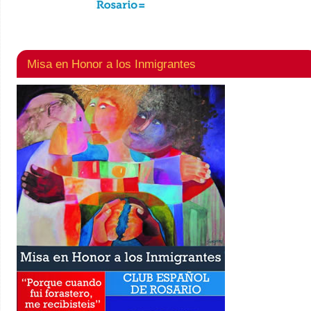
Misa en Honor a los Inmigrantes