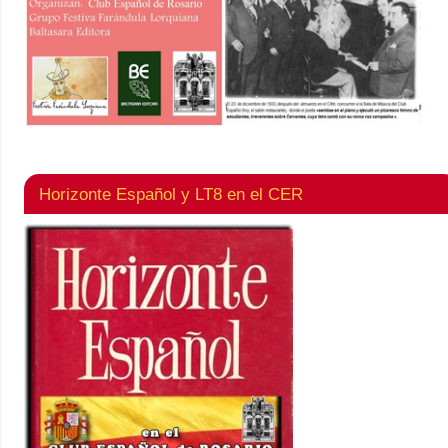
Horizonte Español y LT8 en el CER