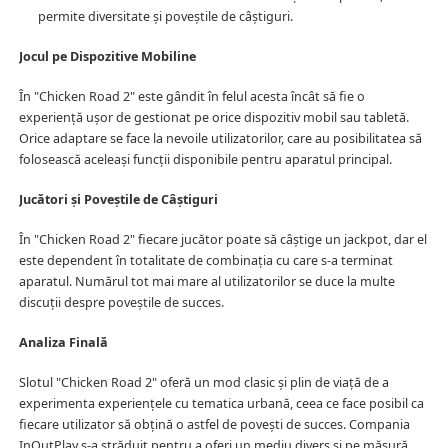
permite diversitate și poveștile de câștiguri.
Jocul pe Dispozitive Mobiline
În "Chicken Road 2" este gândit în felul acesta încât să fie o
experiență ușor de gestionat pe orice dispozitiv mobil sau tabletă.
Orice adaptare se face la nevoile utilizatorilor, care au posibilitatea să
folosească aceleași funcții disponibile pentru aparatul principal.
Jucători și Poveștile de Câștiguri
În "Chicken Road 2" fiecare jucător poate să câștige un jackpot, dar el
este dependent în totalitate de combinația cu care s-a terminat
aparatul. Numărul tot mai mare al utilizatorilor se duce la multe
discuții despre poveștile de succes.
Analiza Finală
Slotul "Chicken Road 2" oferă un mod clasic și plin de viață de a
experimenta experiențele cu tematica urbană, ceea ce face posibil ca
fiecare utilizator să obțină o astfel de povești de succes. Compania
InOutPlay s-a străduit pentru a oferi un mediu divers și pe măsură