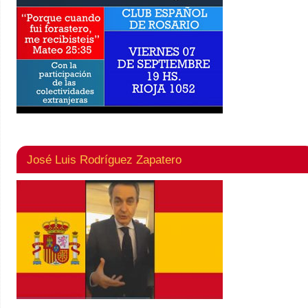
José Luis Rodríguez Zapatero