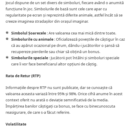
Jocul dispune de un set divers de simboluri, fiecare având o anumită
funcțiune în joc. Simbolurile de bază sunt cele care apar cu
regularitate pe ecran și reprezintă diferite animale, astfel încât să se
creeze imaginea stradașilor din orașul imaginar.
Simbolul Șoarecele
: Are valoarea cea mai mică dintre toate.
Simbolurile cu animale
: Oficializează poveștile de câștigur în caz
că au apărut ocazional pe drum, dându-i jucătorilor o șansă să
recupereze pierderile sau chiar să obțină un bonus.
Simbolurile speciale
: Jucătorii pot întâlni și simboluri speciale
care îi vor face beneficiarul altor opțiuni de câștig.
Rata de Retur (RTP)
Informațiile despre RTP nu sunt publicate, dar se cunoaște că
valoarea aceasta variază între 95% și 98%. Orice cifră anume în acest
context oferit nu arată o deviație semnificativă de la media.
Împărțirea banilor câștigați ca bonus, se face cu binecunoscuta
reasigurare, de care s-a făcut referire.
Volatilitate