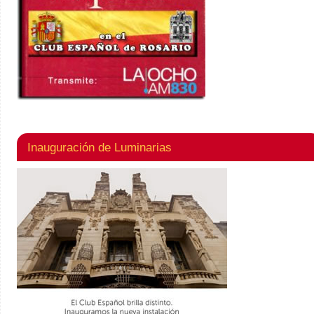
Inauguración de Luminarias