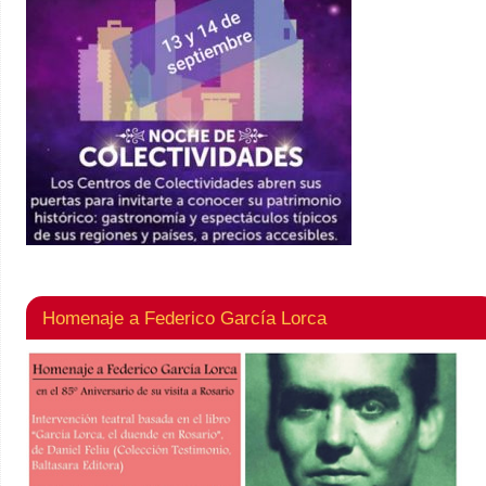
Homenaje a Federico García Lorca