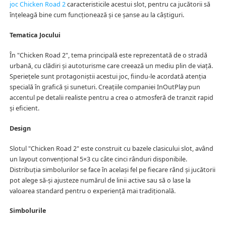
joc Chicken Road 2
caracteristicile acestui slot, pentru ca jucătorii să
înțeleagă bine cum funcționează și ce șanse au la câștiguri.
Tematica Jocului
În "Chicken Road 2", tema principală este reprezentată de o stradă
urbană, cu clădiri și autoturisme care creează un mediu plin de viață.
Speriețele sunt protagoniștii acestui joc, fiindu-le acordată atenția
specială în grafică și suneturi. Creațiile companiei InOutPlay pun
accentul pe detalii realiste pentru a crea o atmosferă de tranzit rapid
și eficient.
Design
Slotul "Chicken Road 2" este construit cu bazele clasicului slot, având
un layout convențional 5×3 cu câte cinci rânduri disponibile.
Distribuția simbolurilor se face în același fel pe fiecare rând și jucătorii
pot alege să-și ajusteze numărul de linii active sau să o lase la
valoarea standard pentru o experiență mai tradițională.
Simbolurile