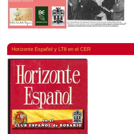
Horizonte Español y LT8 en el CER