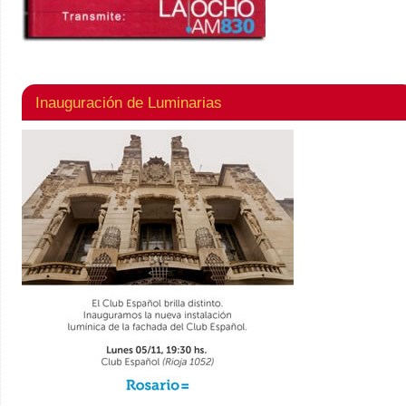
Inauguración de Luminarias