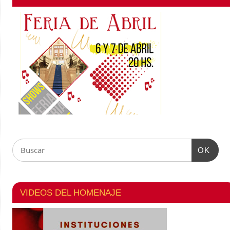
OK
VIDEOS DEL HOMENAJE