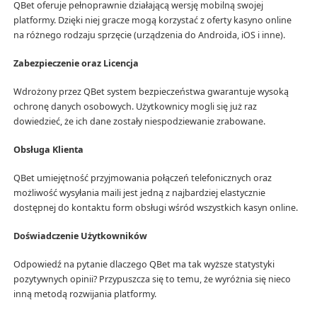
QBet oferuje pełnoprawnie działającą wersję mobilną swojej
platformy. Dzięki niej gracze mogą korzystać z oferty kasyno online
na różnego rodzaju sprzęcie (urządzenia do Androida, iOS i inne).
Zabezpieczenie oraz Licencja
Wdrożony przez QBet system bezpieczeństwa gwarantuje wysoką
ochronę danych osobowych. Użytkownicy mogli się już raz
dowiedzieć, że ich dane zostały niespodziewanie zrabowane.
Obsługa Klienta
QBet umiejętność przyjmowania połączeń telefonicznych oraz
możliwość wysyłania maili jest jedną z najbardziej elastycznie
dostępnej do kontaktu form obsługi wśród wszystkich kasyn online.
Doświadczenie Użytkowników
Odpowiedź na pytanie dlaczego QBet ma tak wyższe statystyki
pozytywnych opinii? Przypuszcza się to temu, że wyróżnia się nieco
inną metodą rozwijania platformy.