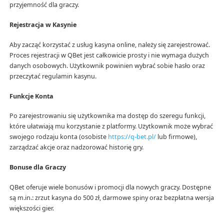
przyjemność dla graczy.
Rejestracja w Kasynie
Aby zacząć korzystać z usług kasyna online, należy się zarejestrować.
Proces rejestracji w QBet jest całkowicie prosty i nie wymaga dużych
danych osobowych. Użytkownik powinien wybrać sobie hasło oraz
przeczytać regulamin kasynu.
Funkcje Konta
Po zarejestrowaniu się użytkownika ma dostęp do szeregu funkcji,
które ułatwiają mu korzystanie z platformy. Użytkownik może wybrać
swojego rodzaju konta (osobiste
https://q-bet.pl/
lub firmowe),
zarządzać akcje oraz nadzorować historię gry.
Bonuse dla Graczy
QBet oferuje wiele bonusów i promocji dla nowych graczy. Dostępne
są m.in.: zrzut kasyna do 500 zł, darmowe spiny oraz bezpłatna wersja
większości gier.