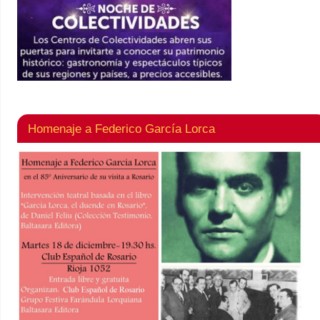
Homenaje a Federico García Lorca