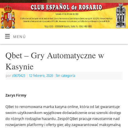
MENÚ
Qbet – Gry Automatyczne w
Kasynie
por
c0670421
|
12 febrero, 2026
|
Sin categoría
Zarys Firmy
QBet to renomowana marka kasyna online, która od lat gwarantuje
swoim użytkownikom wyjątkowe doświadczenie oraz szeroki dostęp
do różnych rodzajów hazardu. Zespół QBet pracuje nieustannie nad
rozwijaniem platformy i oferty gier, aby zagwarantować maksymalną