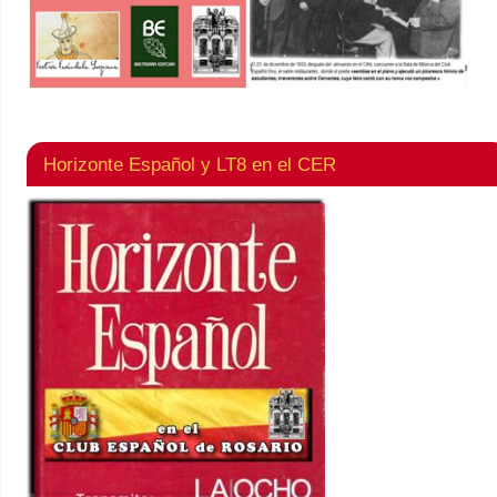
Horizonte Español y LT8 en el CER