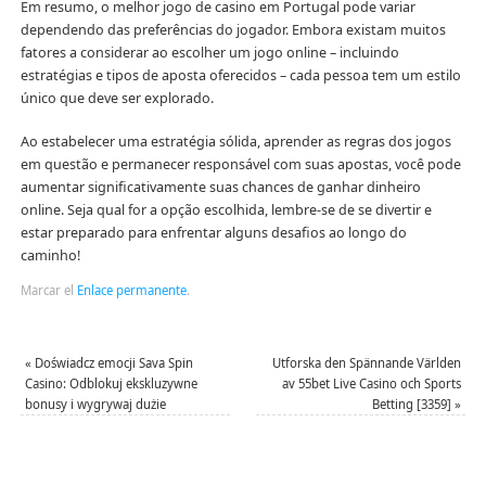
Em resumo, o melhor jogo de casino em Portugal pode variar
dependendo das preferências do jogador. Embora existam muitos
fatores a considerar ao escolher um jogo online – incluindo
estratégias e tipos de aposta oferecidos – cada pessoa tem um estilo
único que deve ser explorado.
Ao estabelecer uma estratégia sólida, aprender as regras dos jogos
em questão e permanecer responsável com suas apostas, você pode
aumentar significativamente suas chances de ganhar dinheiro
online. Seja qual for a opção escolhida, lembre-se de se divertir e
estar preparado para enfrentar alguns desafios ao longo do
caminho!
Marcar el
Enlace permanente
.
«
Doświadcz emocji Sava Spin
Utforska den Spännande Världen
Casino: Odblokuj ekskluzywne
av 55bet Live Casino och Sports
bonusy i wygrywaj dużie
Betting [3359]
»