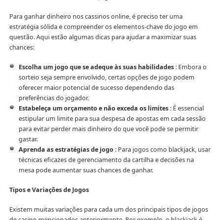
Para ganhar dinheiro nos cassinos online, é preciso ter uma
estratégia sólida e compreender os elementos-chave do jogo em
questão. Aqui estão algumas dicas para ajudar a maximizar suas
chances:
Escolha um jogo que se adeque às suas habilidades
: Embora o
sorteio seja sempre envolvido, certas opções de jogo podem
oferecer maior potencial de sucesso dependendo das
preferências do jogador.
Estabeleça um orçamento e não exceda os limites
: É essencial
estipular um limite para sua despesa de apostas em cada sessão
para evitar perder mais dinheiro do que você pode se permitir
gastar.
Aprenda as estratégias de jogo
: Para jogos como blackjack, usar
técnicas eficazes de gerenciamento da cartilha e decisões na
mesa pode aumentar suas chances de ganhar.
Tipos e Variações de Jogos
Existem muitas variações para cada um dos principais tipos de jogos
de casino mencionados anteriormente. Por exemplo, o blackjack é