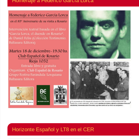
Homenaje a Federico García Lorca
Horizonte Español y LT8 en el CER