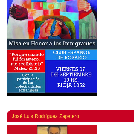
José Luis Rodríguez Zapatero