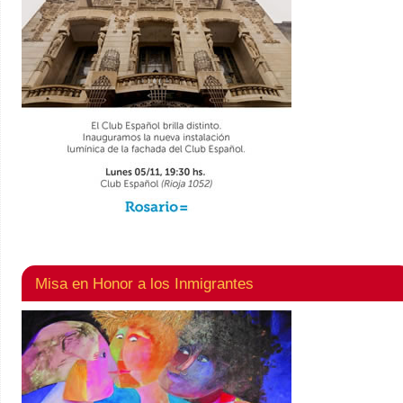
Misa en Honor a los Inmigrantes