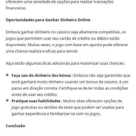
oferecem uma variedade de opções para realizar transações
financeiras.
Oportunidades para Ganhar Dinheiro Online
Embora ganhar dinheiro no cassino seja altamente competitivo, os
jogos que permitem usar seu cartão de crédito ou débito estão
disponíveis. Muitas vezes, o jogo com base em aposta pode oferecer
uma chance realista e eficaz para vencer.
Aqui estão algumas dicas adicionais para maximizar suas chances:
Faça uso do dinheiro dos bónus
: Embora não seja garantido que
você ganhará muito dinheiro usando um bonus de cassino, é um
passo em direção correta. Certifique-se de ler todas as condições
antes de usar seu crédito.
Pratique suas habilidades
: Muitos sites oferecem opções de
jogo gratuitas ou versões de teste que podem ser usadas para
ganhar experiência e familiarizar-se com os jogos.
Conclusão