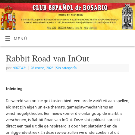
MENÚ
Rabbit Road van InOut
por
c0670421
|
28 enero, 2026
|
Sin categoría
Inleiding
De wereld van online gokkasten biedt een brede variëteit aan spellen,
elk met zijn eigen unieke thema’s, gameplay-mechanisms en
winstmogelijkheden. Een nieuwkomer die onlangs op de markt is
verschenen, is Rabbit Road van InOut. Deze slot gokkast spreekt
direct een taal uit die geïnspireerd is door het platteland en de
omliggende streek. In deze review zullen we onderzoeken of dit