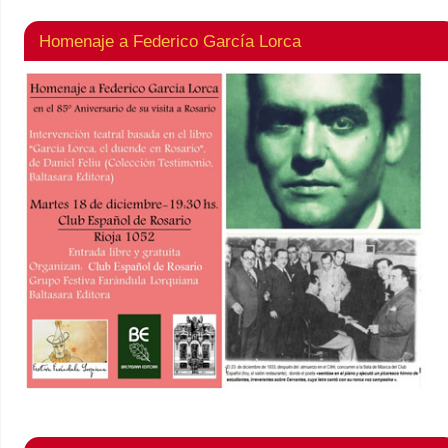
Homenaje a Federico García Lorca