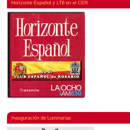
Horizonte Español y LT8 en el CER
Inauguración de Luminarias