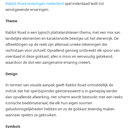
Rabbit Road ervaringen nederland
spel inderdaad leidt tot
winstgevende ervaringen.
Theme
Rabbit Road is een typisch plattelandsleven thema, met een mix van
landelijke elementen en karaktervolle beestjes uit het dierenrijk. De
afbeeldingen op de reels zijn allemaal unieke tekeningen die
rechtstaan voor zichzelf. Opvallend genoeg ontbreekt elk spoor van
overdaad in deze gokkast; alles is mooi en eenvoudig getekend,
waardoor de slot een aangename ervaring creëert.
Design
In termen van visuele aanpak geeft Rabbit Road onmiddellijk de
indruk dat het spel bijzonder geïnteresseerd is in gameplay eerder
dan opvallende afwerking. Het scherm wordt bestookt met een reeks
iconische beeldmateriaal, die elk hun eigen soorten
geluidsmogelijkheden hebben en zo de gokkast levendig maken
wanneer spelers ze gebruiken.
Symbols