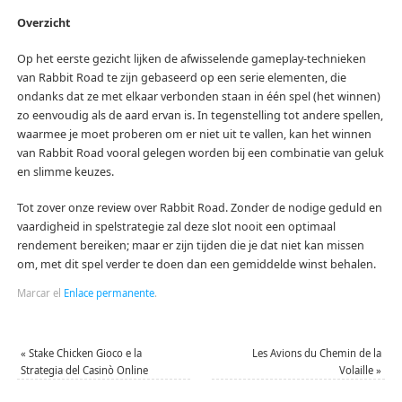
Overzicht
Op het eerste gezicht lijken de afwisselende gameplay-technieken
van Rabbit Road te zijn gebaseerd op een serie elementen, die
ondanks dat ze met elkaar verbonden staan in één spel (het winnen)
zo eenvoudig als de aard ervan is. In tegenstelling tot andere spellen,
waarmee je moet proberen om er niet uit te vallen, kan het winnen
van Rabbit Road vooral gelegen worden bij een combinatie van geluk
en slimme keuzes.
Tot zover onze review over Rabbit Road. Zonder de nodige geduld en
vaardigheid in spelstrategie zal deze slot nooit een optimaal
rendement bereiken; maar er zijn tijden die je dat niet kan missen
om, met dit spel verder te doen dan een gemiddelde winst behalen.
Marcar el
Enlace permanente
.
«
Stake Chicken Gioco e la
Les Avions du Chemin de la
Strategia del Casinò Online
Volaille
»