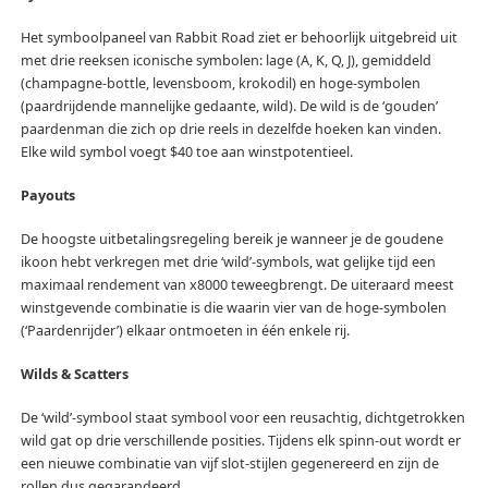
Het symboolpaneel van Rabbit Road ziet er behoorlijk uitgebreid uit
met drie reeksen iconische symbolen: lage (A, K, Q, J), gemiddeld
(champagne-bottle, levensboom, krokodil) en hoge-symbolen
(paardrijdende mannelijke gedaante, wild). De wild is de ‘gouden’
paardenman die zich op drie reels in dezelfde hoeken kan vinden.
Elke wild symbol voegt $40 toe aan winstpotentieel.
Payouts
De hoogste uitbetalingsregeling bereik je wanneer je de goudene
ikoon hebt verkregen met drie ‘wild’-symbols, wat gelijke tijd een
maximaal rendement van x8000 teweegbrengt. De uiteraard meest
winstgevende combinatie is die waarin vier van de hoge-symbolen
(‘Paardenrijder’) elkaar ontmoeten in één enkele rij.
Wilds & Scatters
De ‘wild’-symbool staat symbool voor een reusachtig, dichtgetrokken
wild gat op drie verschillende posities. Tijdens elk spinn-out wordt er
een nieuwe combinatie van vijf slot-stijlen gegenereerd en zijn de
rollen dus gegarandeerd.