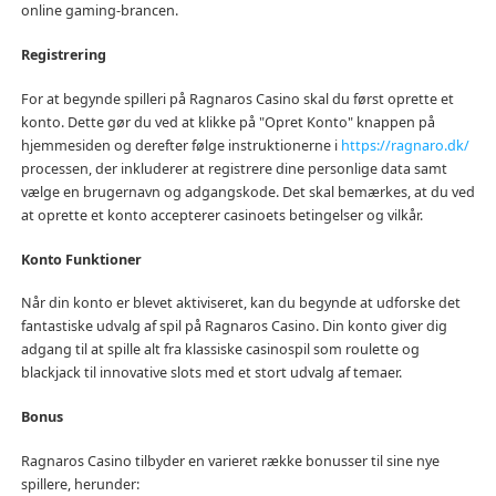
online gaming-brancen.
Registrering
For at begynde spilleri på Ragnaros Casino skal du først oprette et
konto. Dette gør du ved at klikke på "Opret Konto" knappen på
hjemmesiden og derefter følge instruktionerne i
https://ragnaro.dk/
processen, der inkluderer at registrere dine personlige data samt
vælge en brugernavn og adgangskode. Det skal bemærkes, at du ved
at oprette et konto accepterer casinoets betingelser og vilkår.
Konto Funktioner
Når din konto er blevet aktiviseret, kan du begynde at udforske det
fantastiske udvalg af spil på Ragnaros Casino. Din konto giver dig
adgang til at spille alt fra klassiske casinospil som roulette og
blackjack til innovative slots med et stort udvalg af temaer.
Bonus
Ragnaros Casino tilbyder en varieret række bonusser til sine nye
spillere, herunder: