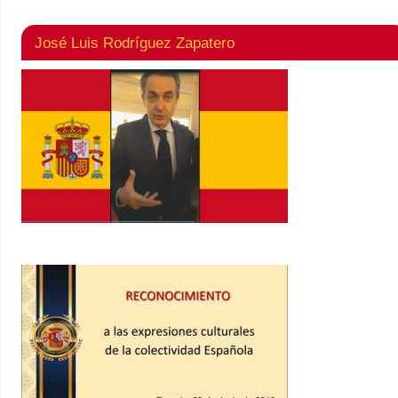
José Luis Rodríguez Zapatero