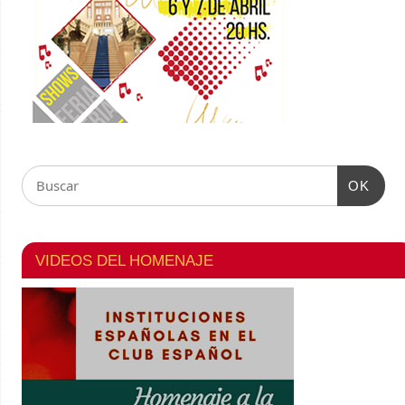
OK
VIDEOS DEL HOMENAJE