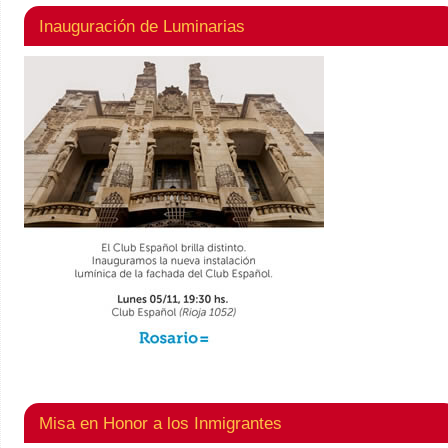
Inauguración de Luminarias
Misa en Honor a los Inmigrantes