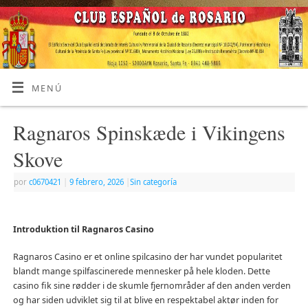
MENÚ
Ragnaros Spinskæde i Vikingens
Skove
por
c0670421
|
9 febrero, 2026
|
Sin categoría
Introduktion til Ragnaros Casino
Ragnaros Casino er et online spilcasino der har vundet popularitet
blandt mange spilfascinerede mennesker på hele kloden. Dette
casino fik sine rødder i de skumle fjernområder af den anden verden
og har siden udviklet sig til at blive en respektabel aktør inden for