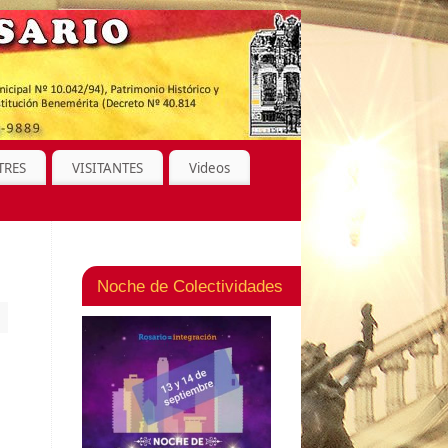
TRES
VISITANTES
Videos
Noche de Colectividades