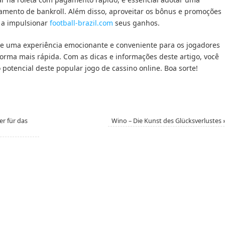
iamento de bankroll. Além disso, aproveitar os bônus e promoções
r a impulsionar
football-brazil.com
seus ganhos.
e uma experiência emocionante e conveniente para os jogadores
rma mais rápida. Com as dicas e informações deste artigo, você
 potencial deste popular jogo de cassino online. Boa sorte!
er für das
Wino – Die Kunst des Glücksverlustes