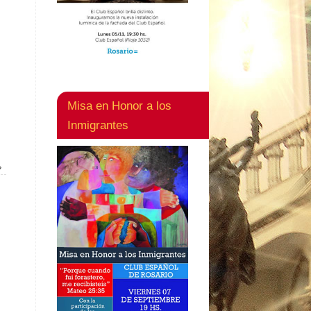
Misa en Honor a los
Inmigrantes
»