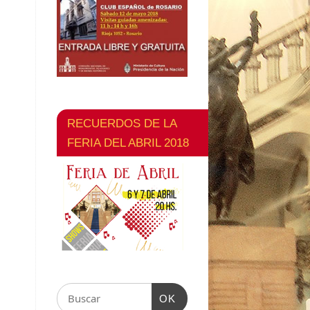
RECUERDOS DE LA
FERIA DEL ABRIL 2018
OK