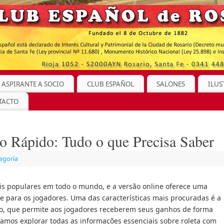
 ASPIRANTE A SOCIO
CLUB ESPAÑOL
SALONES
ILUS
TACTO
o Rápido: Tudo o que Precisa Saber
tegoría
ais populares em todo o mundo, e a versão online oferece uma
e para os jogadores. Uma das características mais procuradas é a
o, que permite aos jogadores receberem seus ganhos de forma
 vamos explorar todas
as informações essenciais sobre roleta com