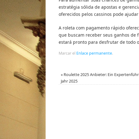
estratégia sólida de apostas e gerenc
oferecidos pelos cassinos pode ajuda
A roleta com pagamento rápido oferec
que buscam receber seus ganhos de fo
estará pronto para desfrutar de todo o
Marcar el
Enlace permanente
.
«
Roulette 2025 Anbieter: Ein Expertenführ
Jahr 2025