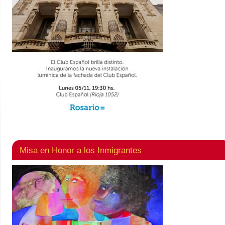
Misa en Honor a los Inmigrantes