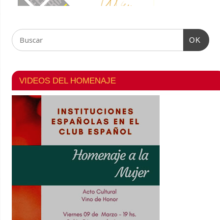
OK
VIDEOS DEL HOMENAJE