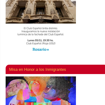
Misa en Honor a los Inmigrantes