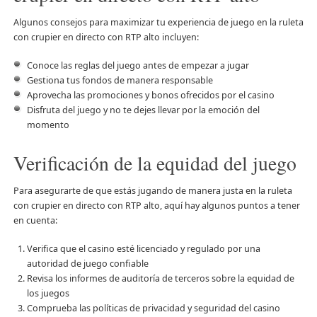
Algunos consejos para maximizar tu experiencia de juego en la ruleta
con crupier en directo con RTP alto incluyen:
Conoce las reglas del juego antes de empezar a jugar
Gestiona tus fondos de manera responsable
Aprovecha las promociones y bonos ofrecidos por el casino
Disfruta del juego y no te dejes llevar por la emoción del
momento
Verificación de la equidad del juego
Para asegurarte de que estás jugando de manera justa en la ruleta
con crupier en directo con RTP alto, aquí hay algunos puntos a tener
en cuenta:
Verifica que el casino esté licenciado y regulado por una
autoridad de juego confiable
Revisa los informes de auditoría de terceros sobre la equidad de
los juegos
Comprueba las políticas de privacidad y seguridad del casino