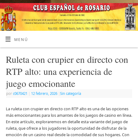
MENÚ
Ruleta con crupier en directo con
RTP alto: una experiencia de
juego emocionante
por
c0670421
|
12 febrero, 2026
|
Sin categoría
La ruleta con crupier en directo con RTP alto es una de las opciones
más emocionantes para los amantes de los juegos de casino en línea.
En este artículo, exploraremos en detalle esta variante del juego de
ruleta, que ofrece a los jugadores la oportunidad de disfrutar de la
emoción de un casino real desde la comodidad de sus hogares. Con