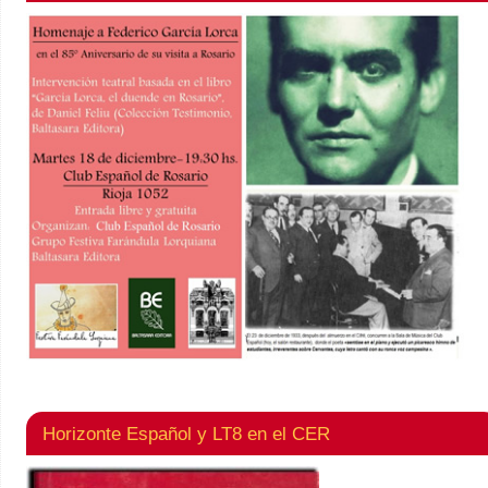
Horizonte Español y LT8 en el CER