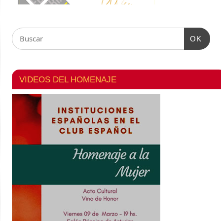
OK
VIDEOS DEL HOMENAJE