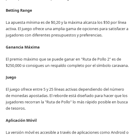
Betting Range
La apuesta mínima es de $0,20 y la máxima alcanza los $50 por línea
activa. El juego ofrece una amplia gama de opciones para satisfacer a
jugadores con diferentes presupuestos y preferencias.
Ganancia Máxima
El premio máximo que se puede ganar en "Ruta de Pollo 2" es de
$250,000 si consigues un respaldo completo por el símbolo caravana.
Juego
El juego ofrece entre 5 y 25 líneas activas dependiendo del número
de monedas apostadas. El reborde está diseñado para hacer que los
jugadores recorran la "Ruta de Pollo" lo más rápido posible en busca
de tesoros.
Aplicación Móvil
La versión móvil es accesible a través de aplicaciones como Android o