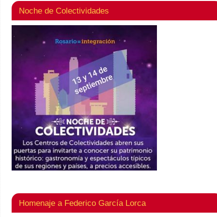
Noche de Colectividades
Homenaje a Federico García Lorca