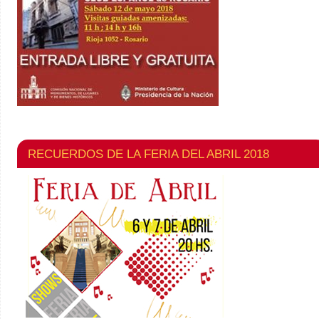
RECUERDOS DE LA FERIA DEL ABRIL 2018