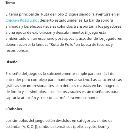
Tema
El tema principal de "Ruta de Pollo 2" sigue siendo la aventura en el
Chicken Road 2 slot
desierto estadounidense. La banda sonora
animada y los efectos visuales coloridos transportan a los jugadores
a una época de exploración y descubrimiento. El juego está
ambientado en un escenario post-apocalíptico, donde los jugadores
deben recorrer la famosa "Ruta de Pollo" en busca de tesoros y
recompensas.
Diseño
El diseño del juego es lo suficientemente simple para ser fácil de
entender pero complejo para mantener atractivo. Las características
gráficas son impresionantes, con detalles realistas en las imágenes
de fondo y los símbolos. Los efectos visuales están diseñados para
captar la atención y crear una atmósfera emocionante.
Símbolos
Los símbolos del juego están divididos en categorías: símbolos
estándar (A, K, Q, J), símbolos temáticos (pollo, coyote, león) y