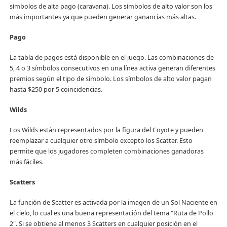
símbolos de alta pago (caravana). Los símbolos de alto valor son los
más importantes ya que pueden generar ganancias más altas.
Pago
La tabla de pagos está disponible en el juego. Las combinaciones de
5, 4 o 3 símbolos consecutivos en una línea activa generan diferentes
premios según el tipo de símbolo. Los símbolos de alto valor pagan
hasta $250 por 5 coincidencias.
Wilds
Los Wilds están representados por la figura del Coyote y pueden
reemplazar a cualquier otro símbolo excepto los Scatter. Esto
permite que los jugadores completen combinaciones ganadoras
más fáciles.
Scatters
La función de Scatter es activada por la imagen de un Sol Naciente en
el cielo, lo cual es una buena representación del tema "Ruta de Pollo
2". Si se obtiene al menos 3 Scatters en cualquier posición en el