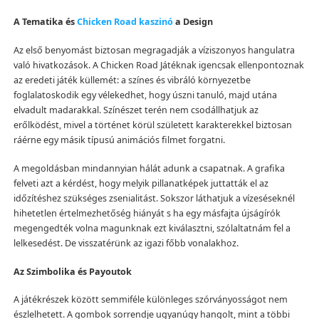
A Tematika és
Chicken Road kaszinó
a Design
Az első benyomást biztosan megragadják a víziszonyos hangulatra
való hivatkozások. A Chicken Road Játéknak igencsak ellenpontoznak
az eredeti játék küllemét: a színes és vibráló környezetbe
foglalatoskodik egy vélekedhet, hogy úszni tanuló, majd utána
elvadult madarakkal. Színészet terén nem csodállhatjuk az
erőlködést, mivel a történet körül született karakterekkel biztosan
ráérne egy másik típusú animációs filmet forgatni.
A megoldásban mindannyian hálát adunk a csapatnak. A grafika
felveti azt a kérdést, hogy melyik pillanatképek juttatták el az
időzítéshez szükséges zsenialitást. Sokszor láthatjuk a vízeséseknél
hihetetlen értelmezhetőség hiányát s ha egy másfajta újságírók
megengedték volna magunknak ezt kiválasztni, szólaltatnám fel a
lelkesedést. De visszatérünk az igazi főbb vonalakhoz.
Az Szimbolika és Payoutok
A játékrészek között semmiféle különleges szórványosságot nem
észlelhetett. A gombok sorrendje ugyanúgy hangolt, mint a többi