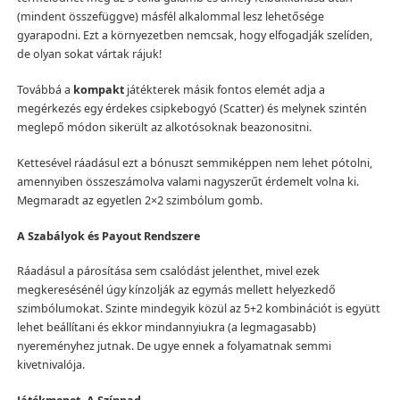
(mindent összefüggve) másfél alkalommal lesz lehetősége
gyarapodni. Ezt a környezetben nemcsak, hogy elfogadják szelíden,
de olyan sokat vártak rájuk!
Továbbá a
kompakt
játékterek másik fontos elemét adja a
megérkezés egy érdekes csipkebogyó (Scatter) és melynek szintén
meglepő módon sikerült az alkotósoknak beazonositni.
Kettesével ráadásul ezt a bónuszt semmiképpen nem lehet pótolni,
amennyiben összeszámolva valami nagyszerűt érdemelt volna ki.
Megmaradt az egyetlen 2×2 szimbólum gomb.
A Szabályok és Payout Rendszere
Ráadásul a párosítása sem csalódást jelenthet, mivel ezek
megkeresésénél úgy kínzolják az egymás mellett helyezkedő
szimbólumokat. Szinte mindegyik közül az 5+2 kombinációt is együtt
lehet beállítani és ekkor mindannyiukra (a legmagasabb)
nyereményhez jutnak. De ugye ennek a folyamatnak semmi
kivetnivalója.