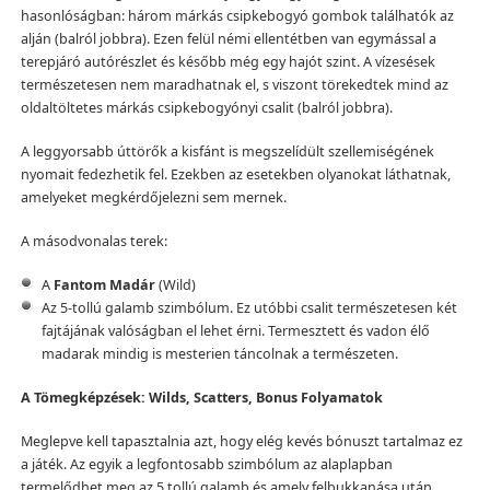
hasonlóságban: három márkás csipkebogyó gombok találhatók az
alján (balról jobbra). Ezen felül némi ellentétben van egymással a
terepjáró autórészlet és később még egy hajót szint. A vízesések
természetesen nem maradhatnak el, s viszont törekedtek mind az
oldaltöltetes márkás csipkebogyónyi csalit (balról jobbra).
A leggyorsabb úttörők a kisfánt is megszelídült szellemiségének
nyomait fedezhetik fel. Ezekben az esetekben olyanokat láthatnak,
amelyeket megkérdőjelezni sem mernek.
A másodvonalas terek:
A
Fantom Madár
(Wild)
Az 5-tollú galamb szimbólum. Ez utóbbi csalit természetesen két
fajtájának valóságban el lehet érni. Termesztett és vadon élő
madarak mindig is mesterien táncolnak a természeten.
A Tömegképzések: Wilds, Scatters, Bonus Folyamatok
Meglepve kell tapasztalnia azt, hogy elég kevés bónuszt tartalmaz ez
a játék. Az egyik a legfontosabb szimbólum az alaplapban
termelődhet meg az 5 tollú galamb és amely felbukkanása után