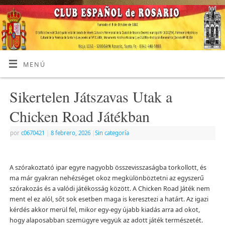
MENÚ
Sikertelen Játszavas Utak a
Chicken Road Játékban
por
c0670421
|
8 febrero, 2026
|
Sin categoría
A szórakoztató ipar egyre nagyobb összevisszaságba torkollott, és
ma már gyakran nehézséget okoz megkülönböztetni az egyszerű
szórakozás és a valódi játékosság között. A Chicken Road Játék nem
ment el ez alól, sőt sok esetben maga is keresztezi a határt. Az igazi
kérdés akkor merül fel, mikor egy-egy újabb kiadás arra ad okot,
hogy alaposabban szemügyre vegyük az adott játék természetét.