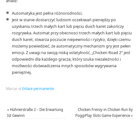
analiz:
Automatyka jest pełna różnorodności.
Jest w stanie dostarczyć ludziom oczekiwań pieniędzy po
uzyskaniu trzech małych kart lub pięciu duich karet zakończy
rozgrywka. Automat przy obecnosci trzech małych kart lub pięciu
duich karet, stwarza poczucie niepewności i ryzyko, dzięki czemu
możemy powiedzieć, że automatyczny mechanizm gry jest pełen
emocji. Z uwagi na swoją niską volatylność, „Chicken Road 2” jest
odpowiedni dla każdego gracza, który szuka niezależności i
możliwości doświadczenia innych sposobów wygrywania
pieniężnej.
Marcar el
Enlace permanente
.
«
Hühnerstraße 2 – Die Erwartung
Chicken Frenzy in Chicken Run by
Ist Gewinn
PoggiPlay Slots Game Experience
»