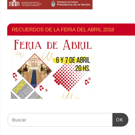
RECUERDOS DE LA FERIA DEL ABRIL 2018
OK