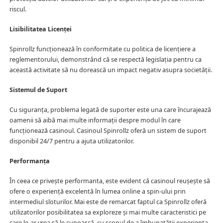
riscul.
Lisibilitatea Licenței
Spinrollz funcționează în conformitate cu politica de licențiere a
reglementorului, demonstrând că se respectă legislația pentru ca
această activitate să nu dorească un impact negativ asupra societății.
Sistemul de Suport
Cu siguranța, problema legată de suporter este una care încurajează
oamenii să aibă mai multe informații despre modul în care
funcționează casinoul. Casinoul Spinrollz oferă un sistem de suport
disponibil 24/7 pentru a ajuta utilizatorilor.
Performanța
În ceea ce privește performanta, este evident că casinoul reușește să
ofere o experiență excelentă în lumea online a spin-ului prin
intermediul sloturilor. Mai este de remarcat faptul ca Spinrollz oferă
utilizatorilor posibilitatea sa exploreze și mai multe caracteristici pe
care le-ar vrea să le cunoască, cu scopul de a îmbunatății experiența