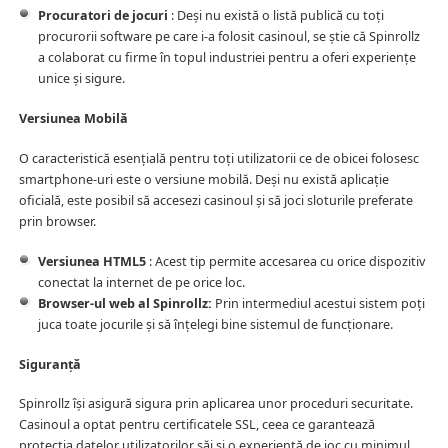
Procuratori de jocuri
: Deși nu există o listă publică cu toți
procurorii software pe care i-a folosit casinoul, se știe că Spinrollz
a colaborat cu firme în topul industriei pentru a oferi experiențe
unice și sigure.
Versiunea Mobilă
O caracteristică esențială pentru toți utilizatorii ce de obicei folosesc
smartphone-uri este o versiune mobilă. Deși nu există aplicație
oficială, este posibil să accesezi casinoul și să joci sloturile preferate
prin browser.
Versiunea HTML5
: Acest tip permite accesarea cu orice dispozitiv
conectat la internet de pe orice loc.
Browser-ul web al Spinrollz:
Prin intermediul acestui sistem poți
juca toate jocurile și să înțelegi bine sistemul de funcționare.
Siguranță
Spinrollz își asigură sigura prin aplicarea unor proceduri securitate.
Casinoul a optat pentru certificatele SSL, ceea ce garantează
protecția datelor utilizatorilor săi și o experiență de joc cu minimul