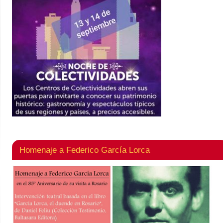
Homenaje a Federico García Lorca