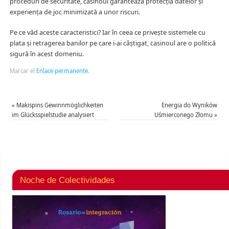
proceduri de securitate, casinoul garantează protecția datelor și
experiența de joc minimizată a unor riscuri.
Pe ce văd aceste caracteristici? Iar în ceea ce privește sistemele cu
plata și retragerea banilor pe care i-ai câștigat, casinoul are o politică
sigură în acest domeniu.
Marcar el
Enlace permanente
.
«
Makispins Gewinnmöglichkeiten
Energia do Wyników
im Glücksspielstudie analysiert
Uśmierconego Złomu
»
Noche de Colectividades