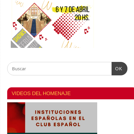
OK
VIDEOS DEL HOMENAJE