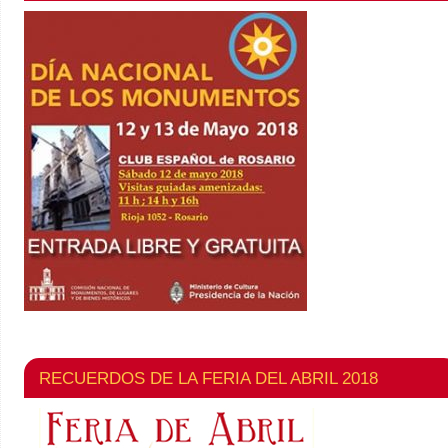
RECUERDOS DE LA FERIA DEL ABRIL 2018