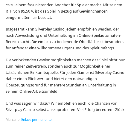
es zu einem faszinierenden Angebot für Spieler macht. Mit seinem
RTP von 95,50 % ist das Spiel in Bezug auf Gewinnchancen
einigermaßen fair besetzt.
Insgesamt kann Silverplay Casino jedem empfohlen werden, der
nach Abwechslung und Unterhaltung im Online-Spielautomaten-
Bereich sucht. Die einfach zu bedienende Oberfläche ist besonders
für Anfänger eine willkommene Ergänzung des Spielumfangs.
Die verlockenden Gewinnmöglichkeiten machen das Spiel nicht nur
zum reiner Zeitvertreib, sondern auch zur Möglichkeit einer
tatsächlichen Einkunftsquelle. Für jeden Gamer ist Silverplay Casino
daher einen Blick wert und bietet den notwendigen
Überzeugungsgrund für mehrere Stunden an Unterhaltung in
seinem Online-Arbeitsumfeld.
Und was sagen wir dazu? Wir empfehlen euch, die Chancen von
Silverplay Casino selbst auszuprobieren. Viel Erfolg bei eurem Glück!
Marcar el
Enlace permanente
.