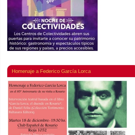
Homenaje a Federico García Lorca