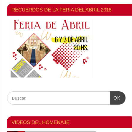
RECUERDOS DE LA FERIA DEL ABRIL 2018
OK
VIDEOS DEL HOMENAJE