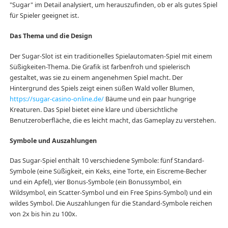
"Sugar" im Detail analysiert, um herauszufinden, ob er als gutes Spiel
für Spieler geeignet ist.
Das Thema und die Design
Der Sugar-Slot ist ein traditionelles Spielautomaten-Spiel mit einem
Süßigkeiten-Thema. Die Grafik ist farbenfroh und spielerisch
gestaltet, was sie zu einem angenehmen Spiel macht. Der
Hintergrund des Spiels zeigt einen süßen Wald voller Blumen,
https://sugar-casino-online.de/
Bäume und ein paar hungrige
Kreaturen. Das Spiel bietet eine klare und übersichtliche
Benutzeroberfläche, die es leicht macht, das Gameplay zu verstehen.
Symbole und Auszahlungen
Das Sugar-Spiel enthält 10 verschiedene Symbole: fünf Standard-
Symbole (eine Süßigkeit, ein Keks, eine Torte, ein Eiscreme-Becher
und ein Apfel), vier Bonus-Symbole (ein Bonussymbol, ein
Wildsymbol, ein Scatter-Symbol und ein Free Spins-Symbol) und ein
wildes Symbol. Die Auszahlungen für die Standard-Symbole reichen
von 2x bis hin zu 100x.