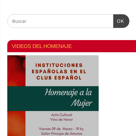
OK
VIDEOS DEL HOMENAJE