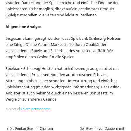
visuellen Darstellung der Spielbereiche und einfacher Eingabe der
Spielerdaten. Es ist möglich, direkt auf ein bestimmtes Produkt
(Spiel) zuzugreifen: die Seiten sind leicht zu bedienen.
Allgemeine Analyse
Insgesamt kann gesagt werden, dass Spielbank Schleswig-Holstein
eine fähige Online-Casino-Marke ist, die durch Qualität der
verschiedenen Spiele und Sicherheit des Anbieters auffällt. Wir
empfehlen dieses Casino für alle Spieler.
Spielbank Schleswig-Holstein hat sich überzeugt ausgestattet mit
verschiedenen Prozessen: von den automatischen Echtzeit-
Mitteilungen bis zu einer schnellen Unterstützung und einfacher
Spielabrechnung (mit den wichtigsten Informationen). Der Casino-
Anbieter ist auch bekannt durch einen besseren Bonussatz im
Vergleich zu anderen Casinos.
Marcar el
Enlace permanente
.
«
Die Fontan Gewinn-Chancen
Der Gewinn von Zaubern mit