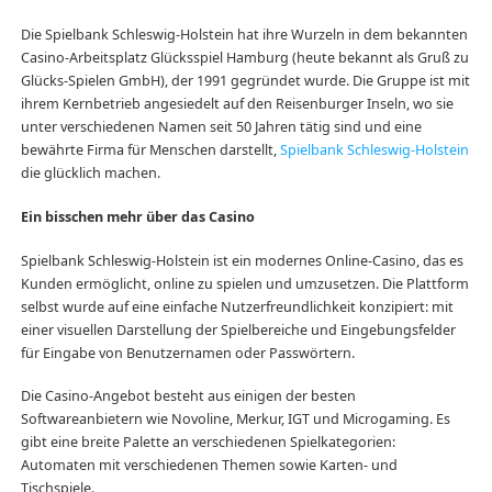
Die Spielbank Schleswig-Holstein hat ihre Wurzeln in dem bekannten
Casino-Arbeitsplatz Glücksspiel Hamburg (heute bekannt als Gruß zu
Glücks-Spielen GmbH), der 1991 gegründet wurde. Die Gruppe ist mit
ihrem Kernbetrieb angesiedelt auf den Reisenburger Inseln, wo sie
unter verschiedenen Namen seit 50 Jahren tätig sind und eine
bewährte Firma für Menschen darstellt,
Spielbank Schleswig-Holstein
die glücklich machen.
Ein bisschen mehr über das Casino
Spielbank Schleswig-Holstein ist ein modernes Online-Casino, das es
Kunden ermöglicht, online zu spielen und umzusetzen. Die Plattform
selbst wurde auf eine einfache Nutzerfreundlichkeit konzipiert: mit
einer visuellen Darstellung der Spielbereiche und Eingebungsfelder
für Eingabe von Benutzernamen oder Passwörtern.
Die Casino-Angebot besteht aus einigen der besten
Softwareanbietern wie Novoline, Merkur, IGT und Microgaming. Es
gibt eine breite Palette an verschiedenen Spielkategorien:
Automaten mit verschiedenen Themen sowie Karten- und
Tischspiele.