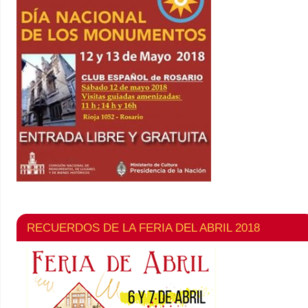
RECUERDOS DE LA FERIA DEL ABRIL 2018