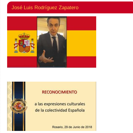
José Luis Rodríguez Zapatero