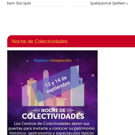
beim Slot-Spiel
Spielautomat Spellwin
»
Noche de Colectividades