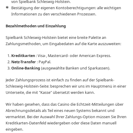
von Spielbank Schleswig-Holstein.
Bestätigung der eigenen Kontoberechtigungen: alle wichtigen
Informationen zu den verschiedenen Prozessen.
Bezahlmethoden und Einzahlung
Spielbank Schleswig-Holstein bietet eine breite Palette an
Zahlungsmethoden, um Eingabedaten auf die Karte auszuweiten:
Kreditkarten
: Visa-, Mastercard- oder American Express.
Netz-Transfer
: PayPal.
Online-Banking
(ausgewählte Banken und Sparkassen).
Jeder Zahlungsprozess ist einfach zu finden auf der Spielbank-
Schleswig-Holstein-Seite: besprechen wir uns im Hauptmenü in einer
Unterseite, die mit "Kasse" übersetzt werden kann.
Wir haben gesehen, dass das Casino die Echtzeit-Mitteilungen über
Abrechnungsdetails als Teil eines neuen Systems bekannt und
vermarktet. Bei der Auswahl Ihrer Zahlungs-Option müssen Sie Ihren
Kreditkarten-Datenfeld wiedergeben oder diese Daten manuell
eingeben.