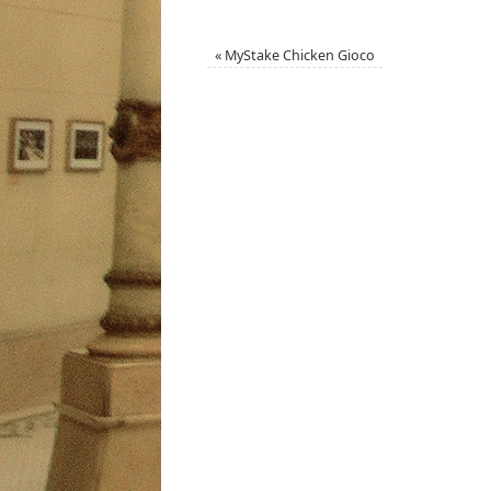
«
MyStake Chicken Gioco