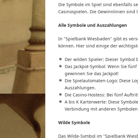
Die Symbole im Spiel sind ebenfalls se
Casinospielen. Die Gewinnlinien sind 
Alle Symbole und Auszahlungen
In "Spielbank Wiesbaden" gibt es ver
können. Hier sind einige der wichtigs
Der wilden Spieler: Dieser Symbol 
Das Jackpot-Symbol: Wenn Sie fünf
gewinnen Sie das Jackpot!
Die Spielautomaten-Logo: Diese Lo
Auszahlungen.
Die Casino-Hostess: Bei fünf Auftrit
A bis K Kartenwerte: Diese Symbol
Verbindung mit anderen Symbolen
Wilde Symbole
Das Wilde-Symbol im "Spielbank Wiesba