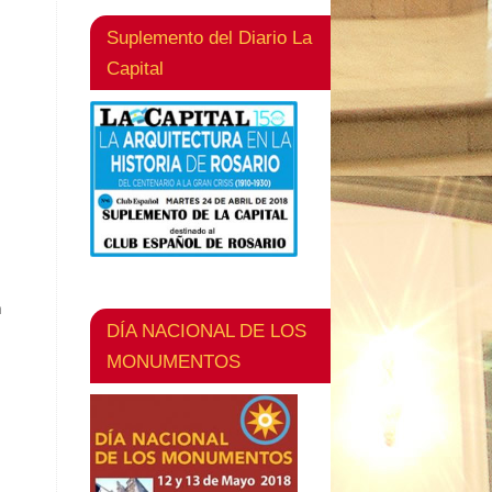
Suplemento del Diario La
Capital
n
DÍA NACIONAL DE LOS
MONUMENTOS