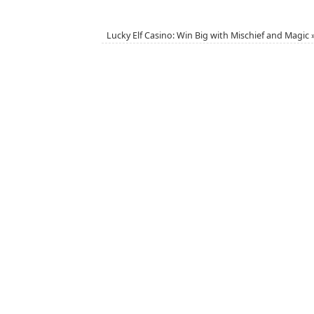
Lucky Elf Casino: Win Big with Mischief and Magic