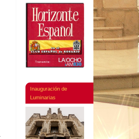
Inauguración de
Luminarias
r