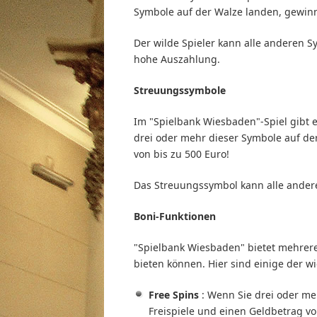
Symbole auf der Walze landen, gewinn
Der wilde Spieler kann alle anderen 
hohe Auszahlung.
Streuungssymbole
Im "Spielbank Wiesbaden"-Spiel gibt 
drei oder mehr dieser Symbole auf de
von bis zu 500 Euro!
Das Streuungssymbol kann alle ander
Boni-Funktionen
"Spielbank Wiesbaden" bietet mehrere 
bieten können. Hier sind einige der w
Free Spins
: Wenn Sie drei oder m
Freispiele und einen Geldbetrag vo