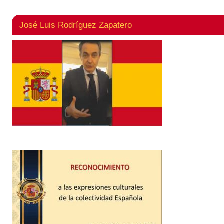
José Luis Rodríguez Zapatero