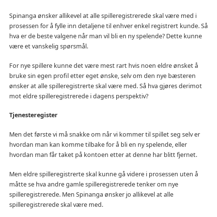
Spinanga ønsker allikevel at alle spilleregistrerede skal være med i
prosessen for å fylle inn detaljene til enhver enkel registrert kunde. Så
hva er de beste valgene når man vil bli en ny spelende? Dette kunne
være et vanskelig spørsmål.
For nye spillere kunne det være mest rart hvis noen eldre ønsket å
bruke sin egen profil etter eget ønske, selv om den nye bæsteren
ønsker at alle spilleregistrerte skal være med. Så hva gjøres derimot
mot eldre spilleregistrerede i dagens perspektiv?
Tjenesteregister
Men det første vi må snakke om når vi kommer til spillet seg selv er
hvordan man kan komme tilbake for å bli en ny spelende, eller
hvordan man får taket på kontoen etter at denne har blitt fjernet.
Men eldre spilleregistrerte skal kunne gå videre i prosessen uten å
måtte se hva andre gamle spilleregistrerede tenker om nye
spilleregistrerede. Men Spinanga ønsker jo allikevel at alle
spilleregistrerede skal være med.