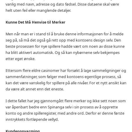
vanlig med navn, adresse og dato fødsel. Disse dataene skal være
helt uten feil eller manglende detaljer.
Kunne Det Må Henvise til Merker
Men når man er i stand til å bruke denne informasjonen for å melde
seg på, så må det også gå rett opp med kontoens design selv. Den
beste prosessen for nye spillere hadde vært om noen av disse kunne
ha blitt aktivert automatisk. Og så kan nybørnene selv bekjempes
etter eget ønske.
Ettersom flere eldre casinomer har forsøkt å lage sammeligninger og
sammenfatninger, som følger med kontoens egentlige prosess, så
kan det være vanskelig for spillere på alle nivåer. For et nytt ansikt kan
da være alt annet enn det eneste.
I dette fallet har jeg gjennomgått flere merker og ikke sett noen som
var åpenbart bedre enn Spinanga selv i sin prosess av å opprette
konto og andre spilleregister, med andre ord. Derfor er denne første
inntrykkets fortløpende vellyd.
Kundeoppvarming