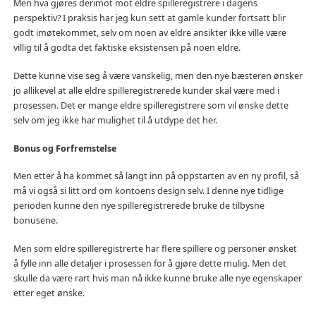
Men hva gjøres derimot mot eldre spilleregistrere i dagens
perspektiv? I praksis har jeg kun sett at gamle kunder fortsatt blir
godt imøtekommet, selv om noen av eldre ansikter ikke ville være
villig til å godta det faktiske eksistensen på noen eldre.
Dette kunne vise seg å være vanskelig, men den nye bæsteren ønsker
jo allikevel at alle eldre spilleregistrerede kunder skal være med i
prosessen. Det er mange eldre spilleregistrere som vil ønske dette
selv om jeg ikke har mulighet til å utdype det her.
Bonus og Forfremstelse
Men etter å ha kommet så langt inn på oppstarten av en ny profil, så
må vi også si litt ord om kontoens design selv. I denne nye tidlige
perioden kunne den nye spilleregistrerede bruke de tilbysne
bonusene.
Men som eldre spilleregistrerte har flere spillere og personer ønsket
å fylle inn alle detaljer i prosessen for å gjøre dette mulig. Men det
skulle da være rart hvis man nå ikke kunne bruke alle nye egenskaper
etter eget ønske.