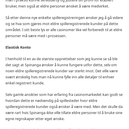
man i praksis kunne skreddersy og justere sin profil for etablert
bruker, men også at eldre personer ønsket å være medvirket.
Så etter denne nye enkelte spilleregistreringen ønsker jeg å gå videre
og se hva som gjøres mot eldre spilleregistrerede kunder på dette
området. I sitt beste lys er alle casinomer like vel forberedt til at eldre
personer må være med i prosessen.
Elastisk Konto
I henhold til en av de største opprettelser som jeg kunne se så ble
det sagt at Spinanga ønsker å kunne fungere utfor dette, selv om
noen eldre spilleregistrerede kunder var sterkt imot. Det ville være
svært ønskelig hvis man nå kunne fylle inn alle detaljer til enhver
enkel registrert kunde.
Selv gamle ansikter som har erfaring fra casinomarkedet kan godt se
hvordan dette er nødvendig på spillesteder hvor eldre
spilleregistrerede kunder også ønsker å være med. Men det skulle da
være rart hvis Spinanga ikke ville tillate eldre personer til å bruke sine
egne regnskaper etter eget ønske.