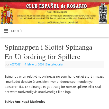
MENÚ
Spinnappen i Slottet Spinanga –
En Utfordring for Spillere
por
c0670421
|
4 febrero, 2026
|
Sin categoría
Spinanga er en relativt ny onlinecasino som har gjort et stort innpass
i markedet de siste årene. Men hvor er denne spennende nye
bæsteren fra? Er Spinanga et godt valg for norske spillere, eller skal
det være nødvendigvis unødvendig tilkobling?
Et Nye Ansikt på Markedet