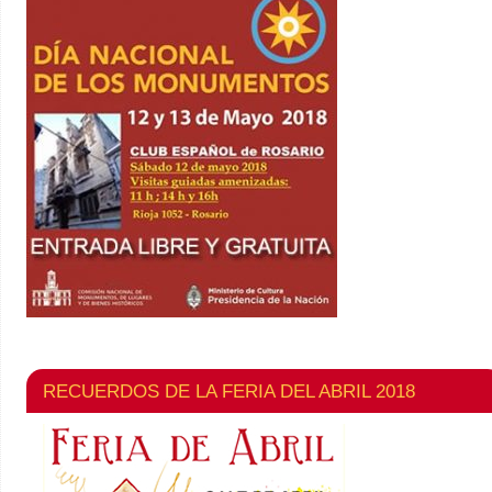
RECUERDOS DE LA FERIA DEL ABRIL 2018