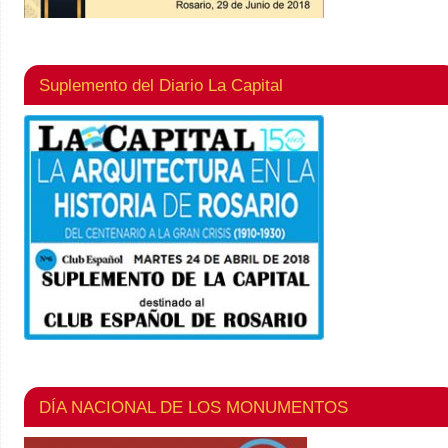
Suplemento del Diario La Capital
DÍA NACIONAL DE LOS MONUMENTOS