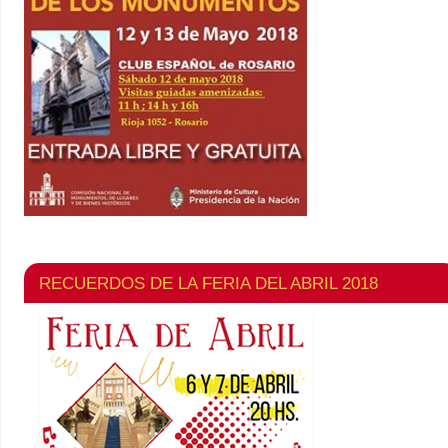
RECUERDOS DE LA FERIA DEL ABRIL 2018