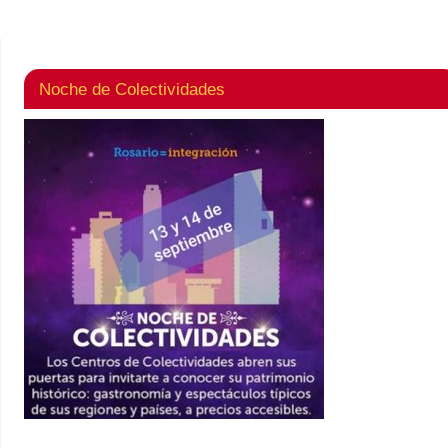
Noche de Colectividades