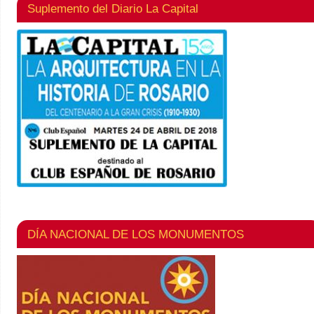
Suplemento del Diario La Capital
DÍA NACIONAL DE LOS MONUMENTOS