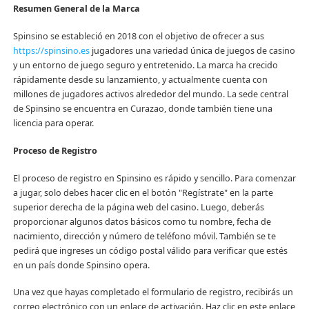
Resumen General de la Marca
Spinsino se estableció en 2018 con el objetivo de ofrecer a sus
https://spinsino.es
jugadores una variedad única de juegos de casino
y un entorno de juego seguro y entretenido. La marca ha crecido
rápidamente desde su lanzamiento, y actualmente cuenta con
millones de jugadores activos alrededor del mundo. La sede central
de Spinsino se encuentra en Curazao, donde también tiene una
licencia para operar.
Proceso de Registro
El proceso de registro en Spinsino es rápido y sencillo. Para comenzar
a jugar, solo debes hacer clic en el botón "Regístrate" en la parte
superior derecha de la página web del casino. Luego, deberás
proporcionar algunos datos básicos como tu nombre, fecha de
nacimiento, dirección y número de teléfono móvil. También se te
pedirá que ingreses un código postal válido para verificar que estés
en un país donde Spinsino opera.
Una vez que hayas completado el formulario de registro, recibirás un
correo electrónico con un enlace de activación. Haz clic en este enlace