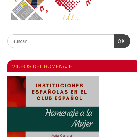
OK
VIDEOS DEL HOMENAJE