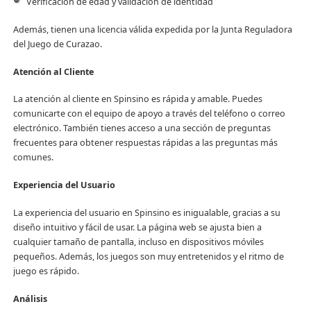
Verificación de edad y validación de identidad
Además, tienen una licencia válida expedida por la Junta Reguladora
del Juego de Curazao.
Atención al Cliente
La atención al cliente en Spinsino es rápida y amable. Puedes
comunicarte con el equipo de apoyo a través del teléfono o correo
electrónico. También tienes acceso a una sección de preguntas
frecuentes para obtener respuestas rápidas a las preguntas más
comunes.
Experiencia del Usuario
La experiencia del usuario en Spinsino es inigualable, gracias a su
diseño intuitivo y fácil de usar. La página web se ajusta bien a
cualquier tamaño de pantalla, incluso en dispositivos móviles
pequeños. Además, los juegos son muy entretenidos y el ritmo de
juego es rápido.
Análisis