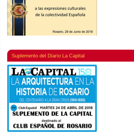
Suplemento del Diario La Capital