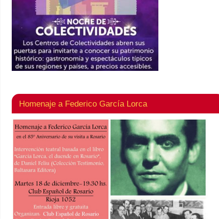
Homenaje a Federico García Lorca