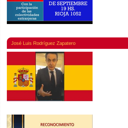
José Luis Rodríguez Zapatero