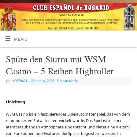
MENÚ
Spüre den Sturm mit WSM
Casino – 5 Reihen Highroller
por
c0670421
|
22 enero, 2026
|
Sin categoría
Einleitung
WSM Casino ist ein faszinierendes Spielautomatenspiel, das von dem
renommierten Entwickler entwickelt wurde. Das Spiel ist in einer
atemberaubenden Atmosphäre eingebracht und bietet eine Vielzahl
von Funktionen und Features, die Spieler begeistern werden. In