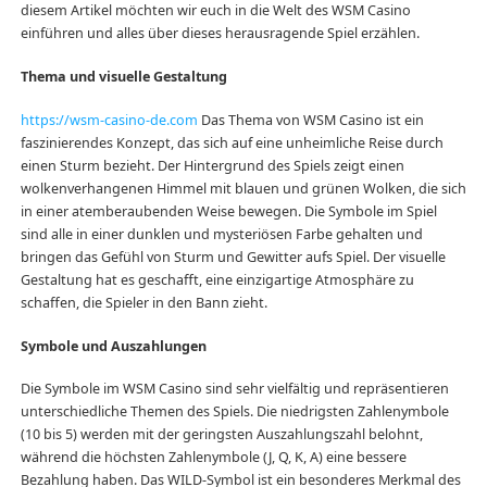
diesem Artikel möchten wir euch in die Welt des WSM Casino
einführen und alles über dieses herausragende Spiel erzählen.
Thema und visuelle Gestaltung
https://wsm-casino-de.com
Das Thema von WSM Casino ist ein
faszinierendes Konzept, das sich auf eine unheimliche Reise durch
einen Sturm bezieht. Der Hintergrund des Spiels zeigt einen
wolkenverhangenen Himmel mit blauen und grünen Wolken, die sich
in einer atemberaubenden Weise bewegen. Die Symbole im Spiel
sind alle in einer dunklen und mysteriösen Farbe gehalten und
bringen das Gefühl von Sturm und Gewitter aufs Spiel. Der visuelle
Gestaltung hat es geschafft, eine einzigartige Atmosphäre zu
schaffen, die Spieler in den Bann zieht.
Symbole und Auszahlungen
Die Symbole im WSM Casino sind sehr vielfältig und repräsentieren
unterschiedliche Themen des Spiels. Die niedrigsten Zahlenymbole
(10 bis 5) werden mit der geringsten Auszahlungszahl belohnt,
während die höchsten Zahlenymbole (J, Q, K, A) eine bessere
Bezahlung haben. Das WILD-Symbol ist ein besonderes Merkmal des