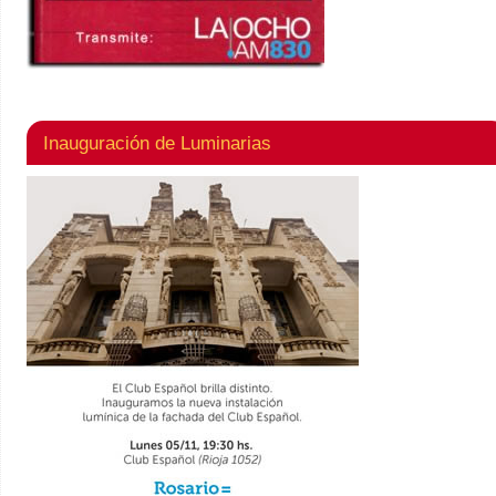
Inauguración de Luminarias