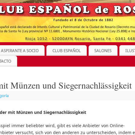
 ASPIRANTE A SOCIO
CLUB ESPAÑOL
SALONES
ILUS
TACTO
it Münzen und Siegernachlässigkeit
goría
ider mit Münzen und Siegernachlässigkeit
sspiel immer beliebter wird, gibt es viele Anbieter von Online-
nbieter versucht, sich von den anderen zu unterscheiden, indem e