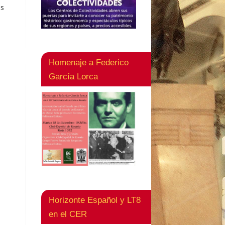
as
Homenaje a Federico
García Lorca
Horizonte Español y LT8
en el CER