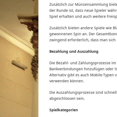
Zusätzlich zur Münzensammlung biete
der Runde ist, dass neue Spieler wäh
Spiel erhalten und auch weitere Freis
Zusätzlich bieten andere Spiele wie B
gewonnenen Spin an. Der Gesamtbonus
zwingend erforderlich, dass man sich
Bezahlung und Auszahlung
Die Bezahl- und Zahlungsprozesse im 
Bankverbindungen hinzufügen oder lös
Alternativ gibt es auch Mobile-Typen 
verwenden können.
Die Auszahlungsprozesse sind schnell
abgeschlossen sein.
Spielkategorien