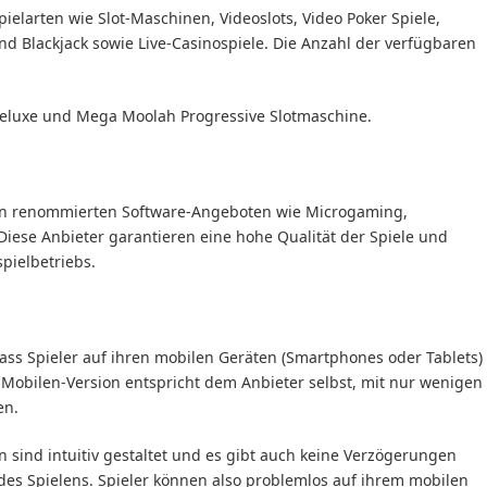
pielarten wie Slot-Maschinen, Videoslots, Video Poker Spiele,
und Blackjack sowie Live-Casinospiele. Die Anzahl der verfügbaren
 Deluxe und Mega Moolah Progressive Slotmaschine.
on renommierten Software-Angeboten wie Microgaming,
iese Anbieter garantieren eine hohe Qualität der Spiele und
spielbetriebs.
 dass Spieler auf ihren mobilen Geräten (Smartphones oder Tablets)
 Mobilen-Version entspricht dem Anbieter selbst, mit nur wenigen
en.
 sind intuitiv gestaltet und es gibt auch keine Verzögerungen
es Spielens. Spieler können also problemlos auf ihrem mobilen