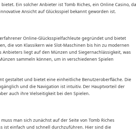
ietet. Ein solcher Anbieter ist Tomb Riches, ein Online Casino, d
innovative Ansicht auf Glücksspiel bekannt geworden ist.
rfahrener Online-Glücksspielfachleute gegründet und bietet
elen, die von Klassikern wie Slot-Maschinen bis hin zu modernen
s Anbieters liegt auf den Münzen und Siegernachlässigkeit, was
en Münzen sammeln können, um in verschiedenen Spielen
t gestaltet und bietet eine einheitliche Benutzeroberfläche. Die
änglich und die Navigation ist intuitiv. Der Hauptvorteil der
ber auch ihre Vielseitigkeit bei den Spielen.
 muss man sich zunächst auf der Seite von Tomb Riches
s ist einfach und schnell durchzuführen. Hier sind die