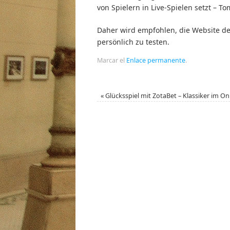
von Spielern in Live-Spielen setzt – T
Daher wird empfohlen, die Website de
persönlich zu testen.
Marcar el
Enlace permanente
.
«
Glücksspiel mit ZotaBet – Klassiker im On