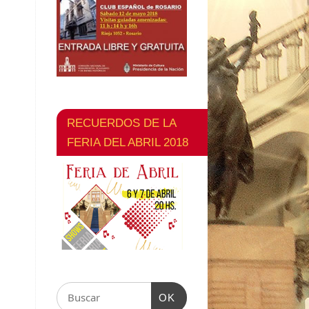
RECUERDOS DE LA
FERIA DEL ABRIL 2018
OK