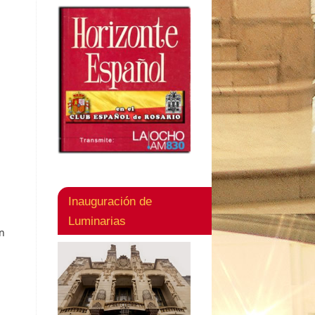
Inauguración de
Luminarias
en