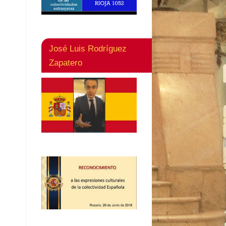
José Luis Rodríguez
Zapatero