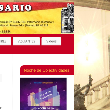
TRES
VISITANTES
Videos
Noche de Colectividades
r