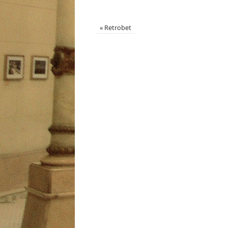
«
Retrobet