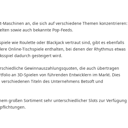
ot-Maschinen an, die sich auf verschiedene Themen konzentrieren:
Welten sowie auch bekannte Pop-Feeds.
spiele wie Roulette oder Blackjack vertraut sind, gibt es ebenfalls
ere Online-Tischspiele enthalten, bei denen der Rhythmus etwas
ksspiel dadurch gesteigert wird.
erschiedliche Gewinnauszahlungsquoten, die auch übertragen
rtfolio an 3D-Spielen von führenden Entwicklern im Markt. Dies
en verschiedenen Titeln des Unternehmens Betsoft und
inem großen Sortiment sehr unterschiedlicher Slots zur Verfügung
erpflichtungen.