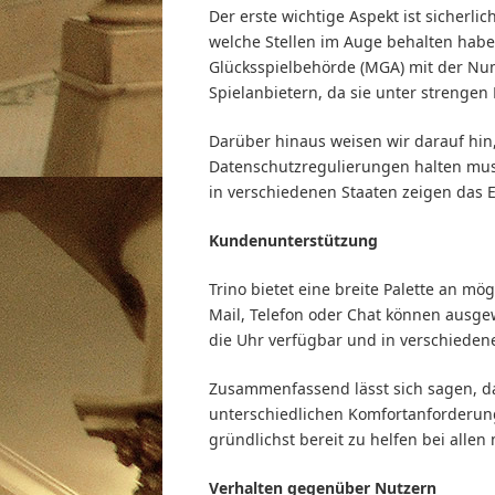
Der erste wichtige Aspekt ist sicherli
welche Stellen im Auge behalten haben.
Glücksspielbehörde (MGA) mit der Nu
Spielanbietern, da sie unter strenge
Darüber hinaus weisen wir darauf hin,
Datenschutzregulierungen halten mus
in verschiedenen Staaten zeigen das 
Kundenunterstützung
Trino bietet eine breite Palette an 
Mail, Telefon oder Chat können ausgew
die Uhr verfügbar und in verschiedene
Zusammenfassend lässt sich sagen, d
unterschiedlichen Komfortanforderung
gründlichst bereit zu helfen bei alle
Verhalten gegenüber Nutzern