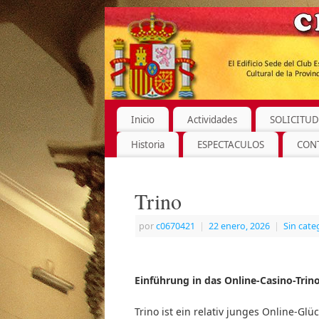
Inicio
Actividades
SOLICITUD
Historia
ESPECTACULOS
CON
Trino
por
c0670421
|
22 enero, 2026
|
Sin cate
Einführung in das Online-Casino-Trin
Trino ist ein relativ junges Online-Glü