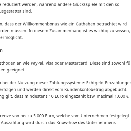
e reduziert werden, während andere Glücksspiele mit den so
sgestattet sind.
, dass der Willkommenbonus wie ein Guthaben betrachtet wird
erden müssen. In diesem Zusammenhang ist es wichtig zu wissen,
 ermöglicht.
en
thoden an wie PayPal, Visa oder Mastercard. Diese sind sowohl fü
gen geeignet.
n bei der Nutzung dieser Zahlungssysteme: Echtgeld-Einzahlunge
e erfolgen und werden direkt vom Kundenkontobetrag abgebucht.
ung gilt, dass mindestens 10 Euro eingezahlt bzw. maximal 1.000 €
grenze von bis zu 5.000 Euro, welche vom Unternehmen festgelegt
und Auszahlung wird durch das Know-how des Unternehmens