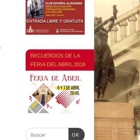
n
RECUERDOS DE LA
FERIA DEL ABRIL 2018
OK