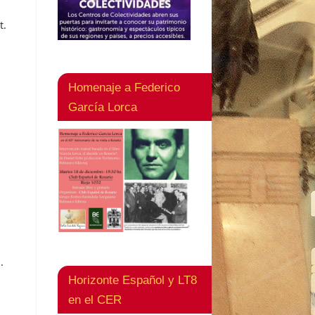
.
t.
Homenaje a Federico
García Lorca
.
Horizonte Español y LT8
en el CER