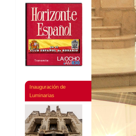
Inauguración de
Luminarias