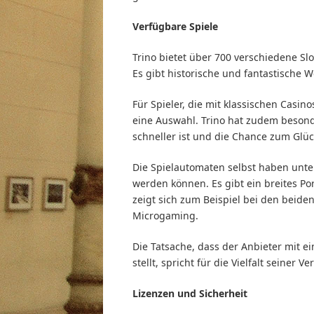
Verfügbare Spiele
Trino bietet über 700 verschiedene Sl
Es gibt historische und fantastische 
Für Spieler, die mit klassischen Casino
eine Auswahl. Trino hat zudem besond
schneller ist und die Chance zum Glüc
Die Spielautomaten selbst haben unt
werden können. Es gibt ein breites Po
zeigt sich zum Beispiel bei den beid
Microgaming.
Die Tatsache, dass der Anbieter mit e
stellt, spricht für die Vielfalt seiner V
Lizenzen und Sicherheit