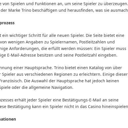
te von Spielen und Funktionen an, um seine Spieler zu überzeugen
t der Marke Trino beschäftigen und herausfinden, was sie ausmach
prozess
 ein wichtiger Schritt für alle neuen Spieler. Die Seite bietet eine
 von wenigen Angaben zu Spielernamen, Postleitzahlen und
inige Anforderungen, die erfüllt werden müssen: Ein Spieler muss
tige E-Mail-Adresse besitzen und seine Postleitzahl eingeben.
ennung einer Hauptsprache. Trino bietet einen Katalog von über
Spieler aus verschiedenen Regionen zu erleichtern. Einige dieser
Französisch. Die Auswahl der Hauptsprache hat jedoch keinen
Spiele oder die allgemeine Navigation.
esses erhält jeder Spieler eine Bestätigungs-E-Mail an seine
se Bestätigung kann ein Spieler nicht in das Casino hineinspielen
mationen