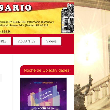
TRES
VISITANTES
Videos
Noche de Colectividades