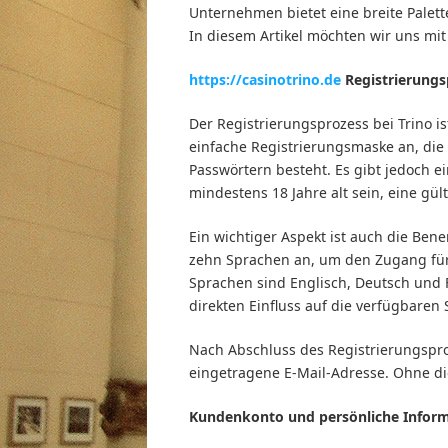
Unternehmen bietet eine breite Palet
In diesem Artikel möchten wir uns mi
https://casinotrino.de
Registrierungs
Der Registrierungsprozess bei Trino ist
einfache Registrierungsmaske an, die
Passwörtern besteht. Es gibt jedoch e
mindestens 18 Jahre alt sein, eine gül
Ein wichtiger Aspekt ist auch die Ben
zehn Sprachen an, um den Zugang für 
Sprachen sind Englisch, Deutsch und 
direkten Einfluss auf die verfügbaren 
Nach Abschluss des Registrierungsproz
eingetragene E-Mail-Adresse. Ohne die
Kundenkonto und persönliche Infor