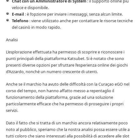
Chat con un Amministratore di System
: il supporto online più
veloce e disponibile.
E-mail
: è l’opzione per inviare i messaggi, senza alcun limite.
Telefono
: viene utilizzato anche per contattare le risorse tecniche
del casinò in modo rapido.
Analisi
L’esplorazione effettuata ha permesso di scoprire e riconoscere i
punti principali della piattaforma Katsubet. Si è notato che sono
presenti diverse opzioni per sfruttare l’esperienza online dei giochi
d’Azzardo, nonché un numero crescente di utenti.
Anche se il marchio ha avuto delle difficoltà con la Curaçao eGO nel
corso del tempo, non hanno affatto messo a repentaglio il
funzionamento della piattaforma, grazie ad una soluzione
particolarmente efficace che ha permesso di proseguire i propri
servizi.
Dato il fatto che si tratta di un marchio ancora relativamente poco
noto al pubblico, speriamo che la nostra analisi possa essere utile a
tutti coloro che siano interessati alla possibilità di accedere alle slot