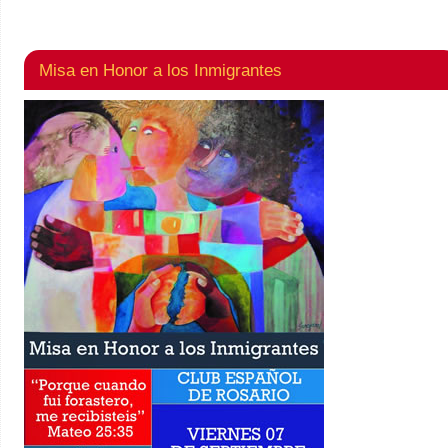
Misa en Honor a los Inmigrantes