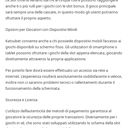
Le slot offerte variano dai tre ai cinque rulli e possono raggiungere
anche 6 o più rulli per i giochi con le slot bonus. Il gioco principale
sarà sempre una delle cascate, in questo modo gli utenti potranno
sfruttare il proprio aspetto.
Opzioni per Giocatori con Dispositivi Móvili
Katsubet consente anche a chi possiede dispositivi mobili l’accesso ai
giochi disponibili su schermo fisso. Gli utilizzatori di smartphone o
tablet possono sfruttare i giochi della slot appena elencata, giocando
direttamente attraverso la propria applicazione.
Per poterlo fare dovrà essere effettuato un accesso via rete a
internet. L’esperienza risulterà assolutamente soddisfacente e veloce,
inoltre non ci saranno problemi tecnici o rallentamenti durante il
funzionamento della schermata.
Sicurezza e Licenza
L’utilizzo dell’autenticità dei metodi di pagamento garantisce al
giocatore la sicurezza delle proprie transazioni. Diversamente per i
giochi in sé, che sono stati sviluppati utilizzando lo schema della slot