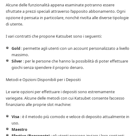
Alcune delle funzionalità appena esaminate potranno essere
sfruttate a prezzi speciali attraverso l’apposito abbonamento. Ogni
opzione è pensata in particolare, nonché rivolta alle diverse tipologie
di utente.
I vari contratti che propone Katsubet sono i seguenti:
Gold
: permette agli utenti con un account personalizzato a livello
massimo.
Silver
: per le persone che hanno la possibilità di poter effettuare
giochi senza spendere il proprio denaro.
Metodi e Opzioni Disponibili per i Depositi
Le varie opzioni per effettuare i depositi sono estremamente
variegate. Alcune delle metodi con cui Katsubet consente l’accesso
finanziario alle proprie slot machine:
Visa
: è il metodo più comodo e veloce di deposito attualmente in
uso.
Maestro
Efectivo (Banconote)
: gli utenti possono inviare i loro contanti