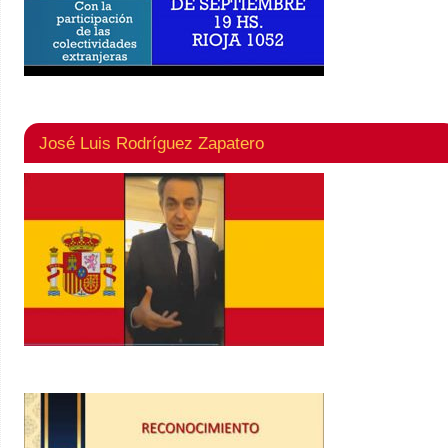
José Luis Rodríguez Zapatero