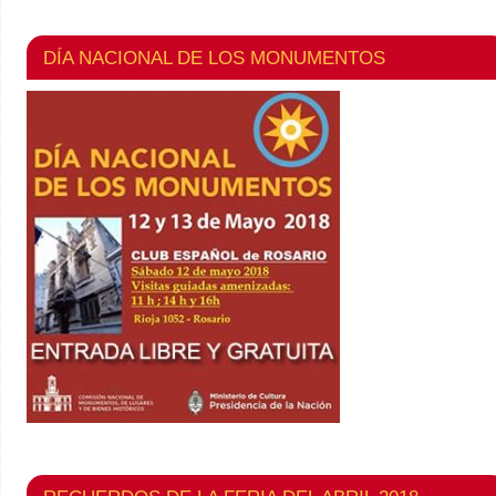
DÍA NACIONAL DE LOS MONUMENTOS