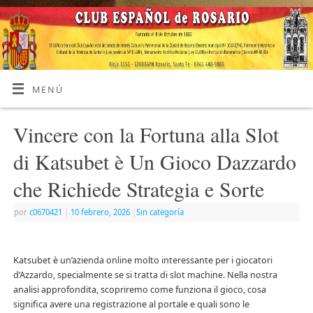
MENÚ
Vincere con la Fortuna alla Slot
di Katsubet è Un Gioco Dazzardo
che Richiede Strategia e Sorte
por
c0670421
|
10 febrero, 2026
|
Sin categoría
Katsubet è un’azienda online molto interessante per i giocatori
d’Azzardo, specialmente se si tratta di slot machine. Nella nostra
analisi approfondita, scopriremo come funziona il gioco, cosa
significa avere una registrazione al portale e quali sono le