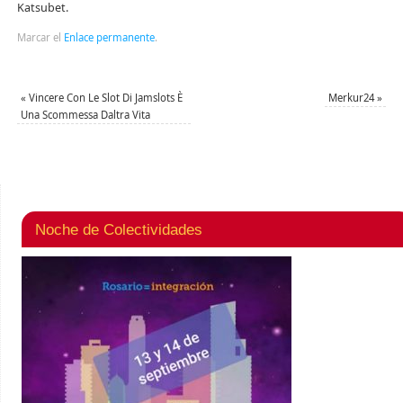
Katsubet.
Marcar el
Enlace permanente
.
«
Vincere Con Le Slot Di Jamslots È
Merkur24
»
Una Scommessa Daltra Vita
Noche de Colectividades