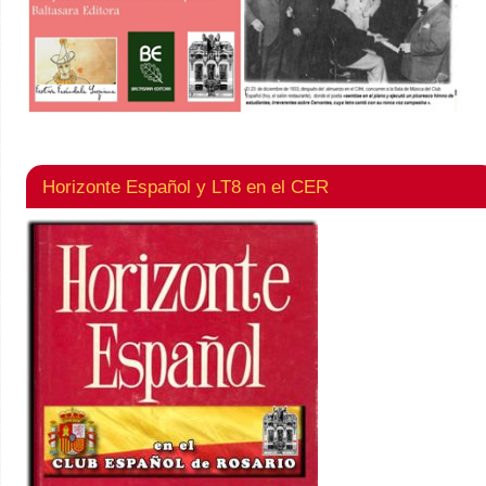
Horizonte Español y LT8 en el CER