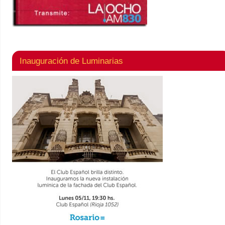
Inauguración de Luminarias