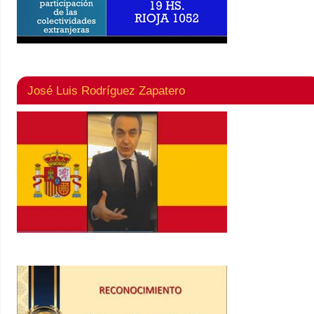
José Luis Rodríguez Zapatero