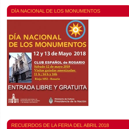
DÍA NACIONAL DE LOS MONUMENTOS
RECUERDOS DE LA FERIA DEL ABRIL 2018