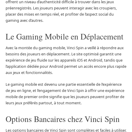
offrent un niveau d’authenticité difficile à trouver dans les jeux
préenregistrés. Les joueurs peuvent interagir avec les croupiers,
placer des mises en temps réel, et profiter de l’aspect social du
gaming avec d’autres.
Le Gaming Mobile en Déplacement
Avec la montée du gaming mobile, Vinci Spin a veillé à répondre aux
besoins des joueurs en déplacement. Le site optimisé garantit une
expérience de jeu fluide sur les appareils iOS et Android, tandis que
l’application dédiée pour Android permet un accès encore plus rapide
aux jeux et fonctionnalités.
Le gaming mobile est devenu une partie essentielle de l’expérience
de jeu en ligne, et l’engagement de Vinci Spin à offrir une expérience
mobile de premier ordre signifie que les joueurs peuvent profiter de
leurs jeux préférés partout, à tout moment.
Options Bancaires chez Vinci Spin
Les options bancaires de Vinci Spin sont complètes et faciles à utiliser,