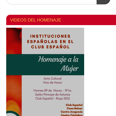
VIDEOS DEL HOMENAJE