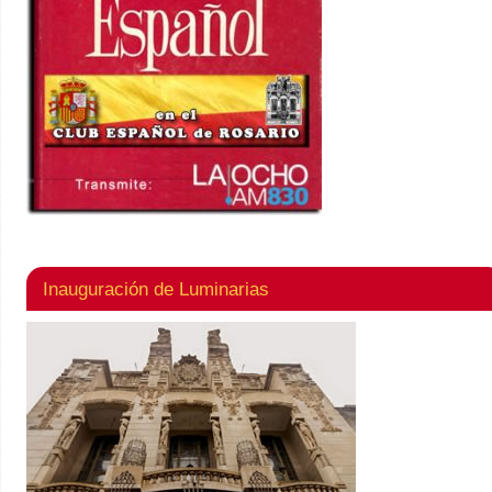
Inauguración de Luminarias