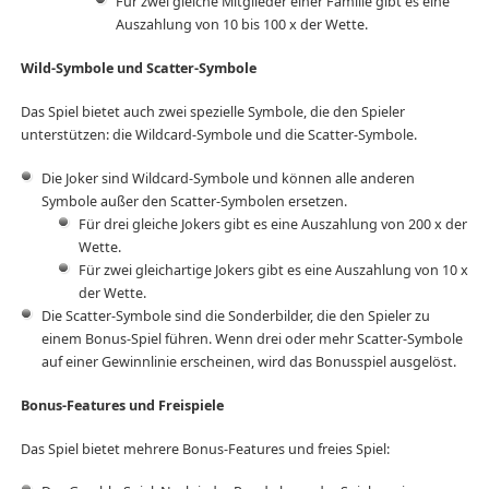
Für zwei gleiche Mitglieder einer Familie gibt es eine
Auszahlung von 10 bis 100 x der Wette.
Wild-Symbole und Scatter-Symbole
Das Spiel bietet auch zwei spezielle Symbole, die den Spieler
unterstützen: die Wildcard-Symbole und die Scatter-Symbole.
Die Joker sind Wildcard-Symbole und können alle anderen
Symbole außer den Scatter-Symbolen ersetzen.
Für drei gleiche Jokers gibt es eine Auszahlung von 200 x der
Wette.
Für zwei gleichartige Jokers gibt es eine Auszahlung von 10 x
der Wette.
Die Scatter-Symbole sind die Sonderbilder, die den Spieler zu
einem Bonus-Spiel führen. Wenn drei oder mehr Scatter-Symbole
auf einer Gewinnlinie erscheinen, wird das Bonusspiel ausgelöst.
Bonus-Features und Freispiele
Das Spiel bietet mehrere Bonus-Features und freies Spiel: