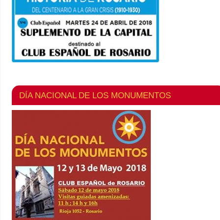
DÍA NACIONAL DE LOS MONUMENTOS