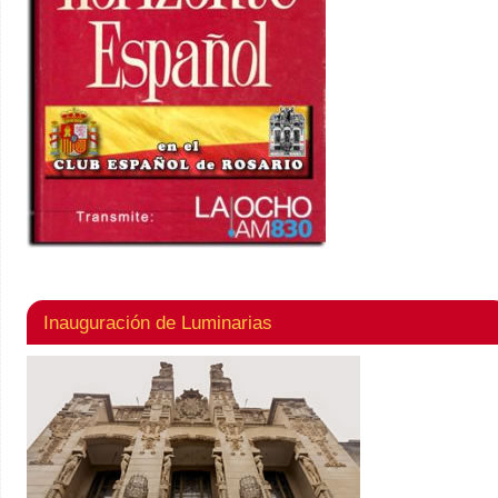
Inauguración de Luminarias