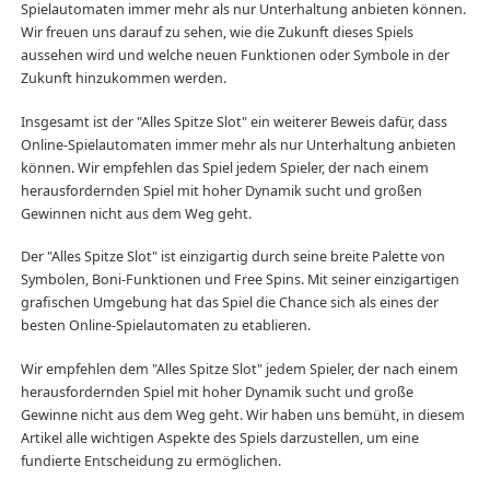
Spielautomaten immer mehr als nur Unterhaltung anbieten können.
Wir freuen uns darauf zu sehen, wie die Zukunft dieses Spiels
aussehen wird und welche neuen Funktionen oder Symbole in der
Zukunft hinzukommen werden.
Insgesamt ist der "Alles Spitze Slot" ein weiterer Beweis dafür, dass
Online-Spielautomaten immer mehr als nur Unterhaltung anbieten
können. Wir empfehlen das Spiel jedem Spieler, der nach einem
herausfordernden Spiel mit hoher Dynamik sucht und großen
Gewinnen nicht aus dem Weg geht.
Der "Alles Spitze Slot" ist einzigartig durch seine breite Palette von
Symbolen, Boni-Funktionen und Free Spins. Mit seiner einzigartigen
grafischen Umgebung hat das Spiel die Chance sich als eines der
besten Online-Spielautomaten zu etablieren.
Wir empfehlen dem "Alles Spitze Slot" jedem Spieler, der nach einem
herausfordernden Spiel mit hoher Dynamik sucht und große
Gewinne nicht aus dem Weg geht. Wir haben uns bemüht, in diesem
Artikel alle wichtigen Aspekte des Spiels darzustellen, um eine
fundierte Entscheidung zu ermöglichen.