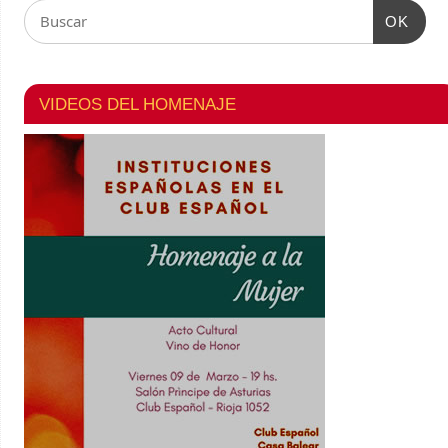
OK
VIDEOS DEL HOMENAJE