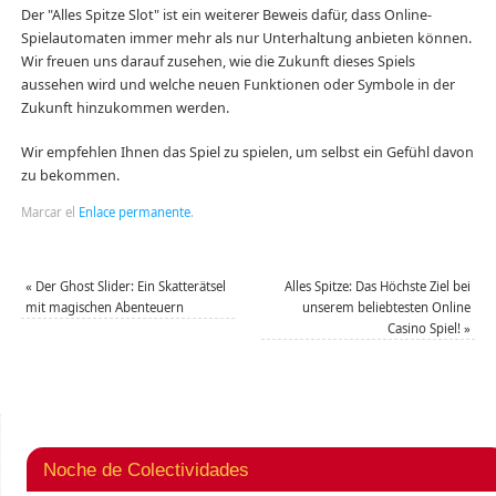
Der "Alles Spitze Slot" ist ein weiterer Beweis dafür, dass Online-
Spielautomaten immer mehr als nur Unterhaltung anbieten können.
Wir freuen uns darauf zusehen, wie die Zukunft dieses Spiels
aussehen wird und welche neuen Funktionen oder Symbole in der
Zukunft hinzukommen werden.
Wir empfehlen Ihnen das Spiel zu spielen, um selbst ein Gefühl davon
zu bekommen.
Marcar el
Enlace permanente
.
«
Der Ghost Slider: Ein Skatterätsel
Alles Spitze: Das Höchste Ziel bei
mit magischen Abenteuern
unserem beliebtesten Online
Casino Spiel!
»
Noche de Colectividades