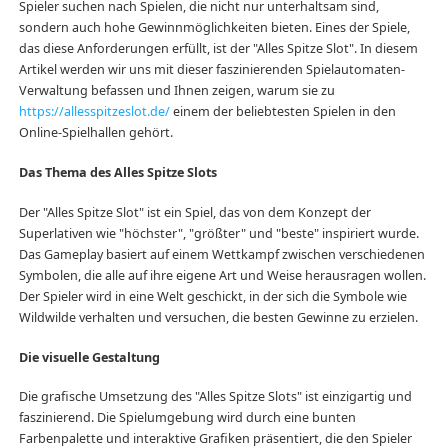
Spieler suchen nach Spielen, die nicht nur unterhaltsam sind,
sondern auch hohe Gewinnmöglichkeiten bieten. Eines der Spiele,
das diese Anforderungen erfüllt, ist der "Alles Spitze Slot". In diesem
Artikel werden wir uns mit dieser faszinierenden Spielautomaten-
Verwaltung befassen und Ihnen zeigen, warum sie zu
https://allesspitzeslot.de/
einem der beliebtesten Spielen in den
Online-Spielhallen gehört.
Das Thema des Alles Spitze Slots
Der "Alles Spitze Slot" ist ein Spiel, das von dem Konzept der
Superlativen wie "höchster", "größter" und "beste" inspiriert wurde.
Das Gameplay basiert auf einem Wettkampf zwischen verschiedenen
Symbolen, die alle auf ihre eigene Art und Weise herausragen wollen.
Der Spieler wird in eine Welt geschickt, in der sich die Symbole wie
Wildwilde verhalten und versuchen, die besten Gewinne zu erzielen.
Die visuelle Gestaltung
Die grafische Umsetzung des "Alles Spitze Slots" ist einzigartig und
faszinierend. Die Spielumgebung wird durch eine bunten
Farbenpalette und interaktive Grafiken präsentiert, die den Spieler