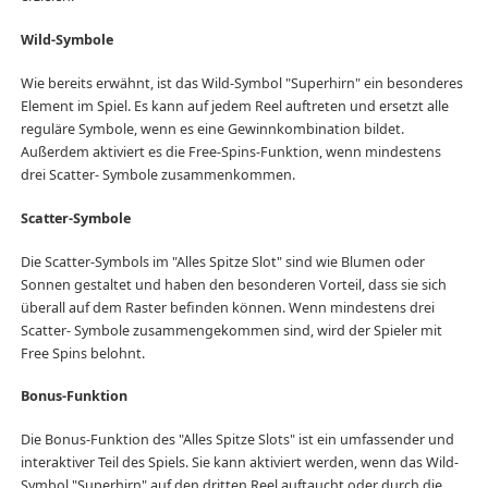
Wild-Symbole
Wie bereits erwähnt, ist das Wild-Symbol "Superhirn" ein besonderes
Element im Spiel. Es kann auf jedem Reel auftreten und ersetzt alle
reguläre Symbole, wenn es eine Gewinnkombination bildet.
Außerdem aktiviert es die Free-Spins-Funktion, wenn mindestens
drei Scatter- Symbole zusammenkommen.
Scatter-Symbole
Die Scatter-Symbols im "Alles Spitze Slot" sind wie Blumen oder
Sonnen gestaltet und haben den besonderen Vorteil, dass sie sich
überall auf dem Raster befinden können. Wenn mindestens drei
Scatter- Symbole zusammengekommen sind, wird der Spieler mit
Free Spins belohnt.
Bonus-Funktion
Die Bonus-Funktion des "Alles Spitze Slots" ist ein umfassender und
interaktiver Teil des Spiels. Sie kann aktiviert werden, wenn das Wild-
Symbol "Superhirn" auf den dritten Reel auftaucht oder durch die