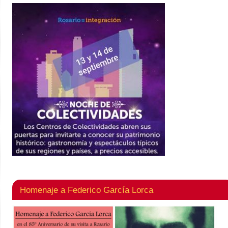
Homenaje a Federico García Lorca