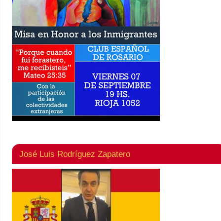
José Luis Rodríguez Zapatero