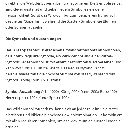
direkt in die Welt der Superlativen transportieren. Die Symbole selbst
sind clever gestaltet und geben jedem Symbol eine eigene
Persönlichkeit. So ist das Wild-Symbol zum Beispiel ein humorvoll
gespieltes "Superhirn", während die Scatter- Symbole wie Blumen
oder Sonnen aussehen.
Die Symbole und Auszahlungen
Der "Alles Spitze Slot" bietet einen umfangreichen Satz an Symbolen,
darunter 9 reguläre Symbole, ein Wild-Symbol und eine Scatter-
Symbols. Jedes Symbol ist mit einem bestimmten Wert versehen und
kann von 1 bis 10 Punkte liefern. Das Regulärsymbol "Acht"
beispielsweise zahlt die höchste Summe von 1000x, während das
Symbol "König" nur 50x auszahlt.
Symbol
Auszahlung
Acht 1000x König 500x Dame 200x Bube 150x
Herzenspieler 120x Kreuz-Spieler 100x
Das Wild-Symbol "Superhirn" kann sich an jede Stelle im Spielraster
platzieren und bildet die höchste Gewinnkombination. Es kombiniert
mit allen regulären Symbolen, um das Maximum an Auszahlungen zu
erzielen.