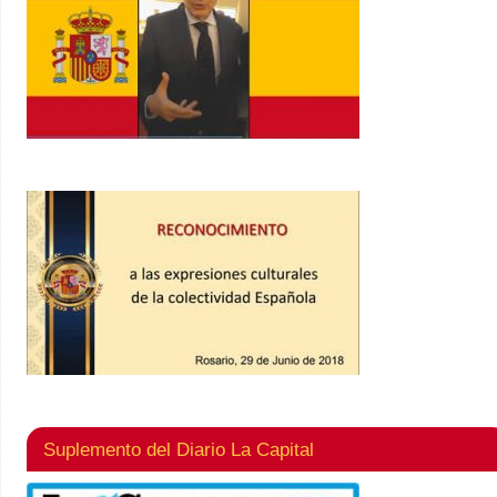
Suplemento del Diario La Capital