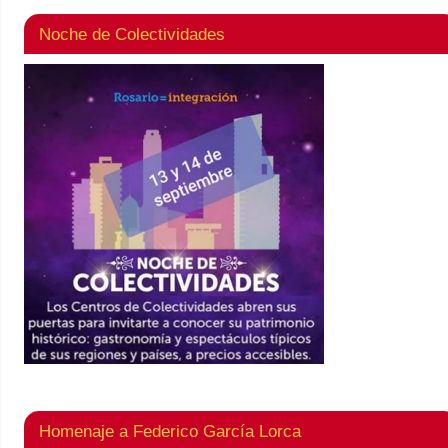
Noche de Colectividades
Homenaje a Federico García Lorca