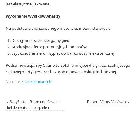
jest elastyczne i aktywne.
Wykonanie Wyników Analizy
Na podstawie analizowanego materiału, można stwierdzić:
Dostępność szerokiej gamy gier.
Atrakcyjna oferta promocyjnych bonusów.
Szybkość transferu i wypłat do bankowości elektronicznej.
Podsumowując, Spy Casino to solidne miejsce dla gracza szukającego
ciekawej oferty gier oraz bezproblemowej obsługi technicznej.
Marcar el
Enlace permanente
.
«
SlotyStake – Risiko und Gewinn
Buran – Városi Vadászok
»
bei den Automatenspielen