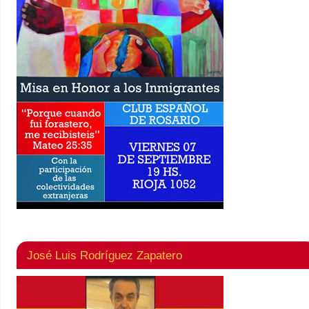
José Luis Rodríguez Zapatero