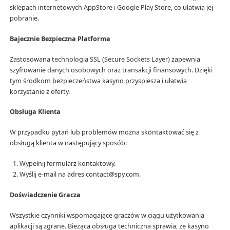
sklepach internetowych AppStore i Google Play Store, co ułatwia jej
pobranie.
Bajecznie Bezpieczna Platforma
Zastosowana technologia SSL (Secure Sockets Layer) zapewnia
szyfrowanie danych osobowych oraz transakcji finansowych. Dzięki
tym środkom bezpieczeństwa kasyno przyspiesza i ułatwia
korzystanie z oferty.
Obsługa Klienta
W przypadku pytań lub problemów można skontaktować się z
obsługą klienta w następujący sposób:
Wypełnij formularz kontaktowy.
Wyślij e-mail na adres contact@spy.com.
Doświadczenie Gracza
Wszystkie czynniki wspomagające graczów w ciągu użytkowania
aplikacji są zgrane. Bieżąca obsługa techniczna sprawia, że kasyno