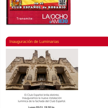
Inauguración de Luminarias