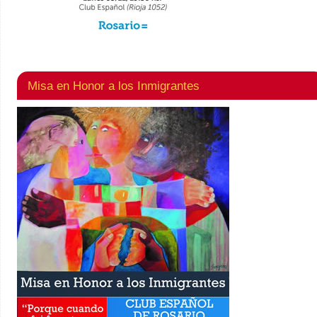
Misa en Honor a los Inmigrantes