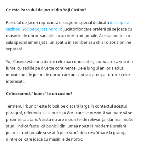
Ce este Parculul de Jocuri din Yoji Casino?
Parculul de Jocuri reprezintă o secțiune special dedicată
descoperă
cazinoul Yoji pe yojicasinoro.ro
jucătorilor care preferă să se joace cu
mașinile de noroc sau alte jocuri non-tradiționale. Acesta poate fi o
sală special amenajată, un spațiu în aer liber sau chiar o zona online
separată.
Yoji Casino este una dintre cele mai cunoscute și populare cazine din
lume, cu sediile pe diverse continente. De-a lungul anilor a adus
inovații noi de jocuri de noroc care au captivat atenția tuturor celor
interesați.
Ce înseamnă "bunic" la un casino?
Termenul "bunic" este folosit pe o scară largă în contextul acestui
paragraf, referindu-se la orice jucător care se prezintă sau pare să se
prezinte ca atare. Vârsta nu are niciun fel de relevanță, dar mai multe
studii indică faptul că bunicii din lumea noastră modernă preferă
jocurile tradiționale și se află pe o scară descrescătoare la granița
dintre cei care joacă cu mașinile de noroc.