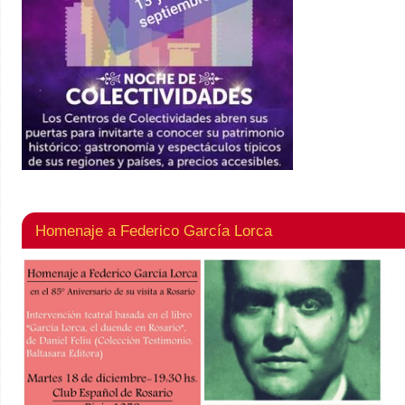
Homenaje a Federico García Lorca