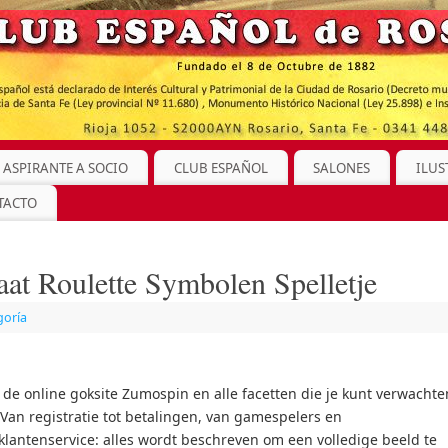
 ASPIRANTE A SOCIO
CLUB ESPAÑOL
SALONES
ILUS
TACTO
t Roulette Symbolen Spelletje
goría
 de online goksite Zumospin en alle facetten die je kunt verwachte
. Van registratie tot betalingen, van gamespelers en
 klantenservice: alles wordt beschreven om een volledige beeld te