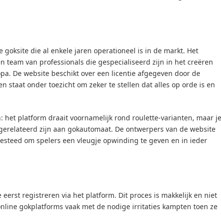
 goksite die al enkele jaren operationeel is in de markt. Het
n team van professionals die gespecialiseerd zijn in het creëren
opa. De website beschikt over een licentie afgegeven door de
n staat onder toezicht om zeker te stellen dat alles op orde is en
 het platform draait voornamelijk rond roulette-varianten, maar j
l gerelateerd zijn aan gokautomaat. De ontwerpers van de website
esteed om spelers een vleugje opwinding te geven en in ieder
eerst registreren via het platform. Dit proces is makkelijk en niet
online gokplatforms vaak met de nodige irritaties kampten toen ze