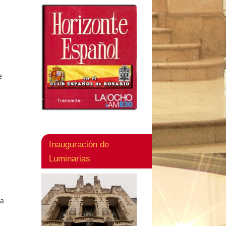
e
Inauguración de
Luminarias
ia