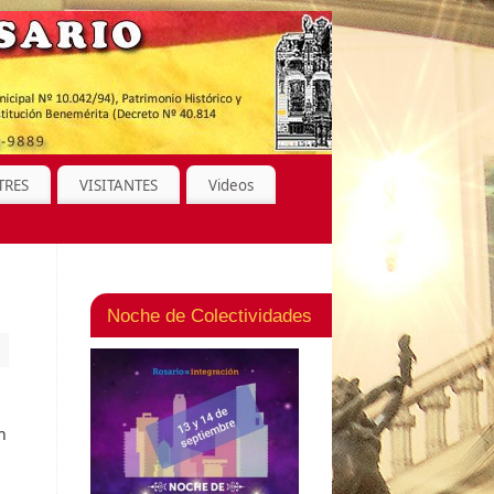
TRES
VISITANTES
Videos
Noche de Colectividades
n