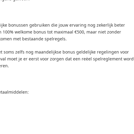
lijke bonussen gebruiken die jouw ervaring nog zekerlijk beter
een 100% welkome bonus tot maximaal €500, maar niet zonder
komen met bestaande spelregels.
t soms zelfs nog maandelijkse bonus geldelijke regelingen voor
eval moet je er eerst voor zorgen dat een reëel spelreglement word
eren.
taalmiddelen: