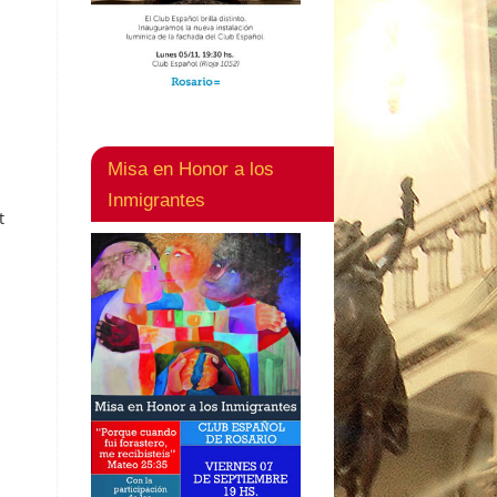
Misa en Honor a los
Inmigrantes
t