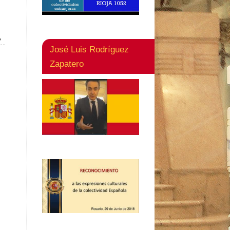
»
José Luis Rodríguez
Zapatero