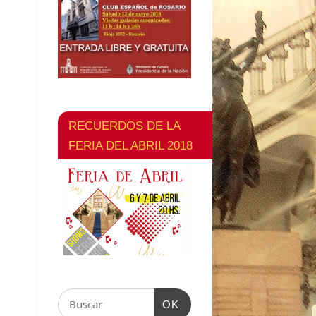
RECUERDOS DE LA
FERIA DEL ABRIL 2018
OK