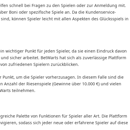
elfen schnell bei Fragen zu den Spielen oder zur Anmeldung mit.
über Boni oder spezifische Spiele an. Da die Kundenservice-
ind, können Spieler leicht mit allen Aspekten des Glücksspiels in
in wichtiger Punkt für jeden Spieler, da sie einen Eindruck davon
nd sicher arbeitet. BetWarts hat sich als zuverlässige Plattform
 von zufriedenen Spielern zurückblicken.
r Punkt, um die Spieler vorherzusagen. In diesem Falle sind die
en Anzahl der Riesenspiele (Gewinne über 10.000 €) und vielen
Warts teilnehmen.
eiche Palette von Funktionen für Spieler aller Art. Die Plattform
navigieren, sodass sich jeder neue oder erfahrene Spieler auf diese