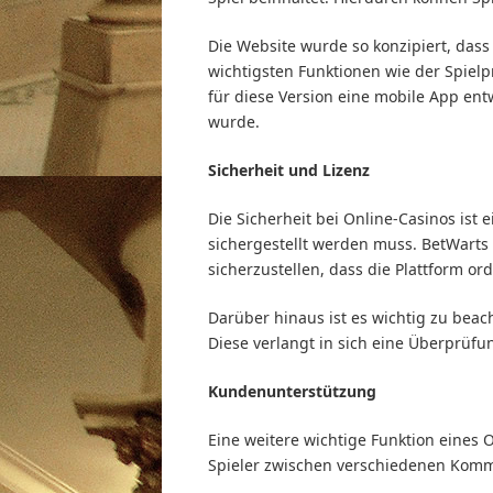
Die Website wurde so konzipiert, dass
wichtigsten Funktionen wie der Spie
für diese Version eine mobile App entw
wurde.
Sicherheit und Lizenz
Die Sicherheit bei Online-Casinos ist 
sichergestellt werden muss. BetWarts
sicherzustellen, dass die Plattform o
Darüber hinaus ist es wichtig zu beac
Diese verlangt in sich eine Überprüf
Kundenunterstützung
Eine weitere wichtige Funktion eines 
Spieler zwischen verschiedenen Kommu