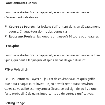
Fonctionnalités Bonus
Lorsque le starter Scatter apparaît, le jeu lance une séquence
d’événements aléatoires :
Course de Poulets
: les jockeys s’affrontent dans un dépassement
course. Chaque tour donne des bonus cash.
Route aux Poulets
: les joueurs ont jusqu’à 10 tours pour gagner.
Free Spins
Lorsque le starter Scatter apparaît, le jeu lance une séquence de Free
Spins, qui peut aller jusqu’à 20 spins en cas de gain d’un lot.
RTP et Volatilité
Le RTP (Return to Player) du jeu est de environ 96%, ce qui signifie
que pour chaque euro investi, le jeu devrait rembourser environ
0,96€. La volatilité est moyenne à élevée, ce qui signifie qu’il y a une
forte probabilité de gains importants ou de pertes significatives.
Betting Range