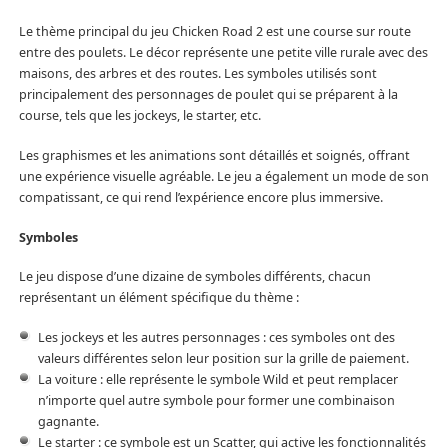
Le thème principal du jeu Chicken Road 2 est une course sur route
entre des poulets. Le décor représente une petite ville rurale avec des
maisons, des arbres et des routes. Les symboles utilisés sont
principalement des personnages de poulet qui se préparent à la
course, tels que les jockeys, le starter, etc.
Les graphismes et les animations sont détaillés et soignés, offrant
une expérience visuelle agréable. Le jeu a également un mode de son
compatissant, ce qui rend l’expérience encore plus immersive.
Symboles
Le jeu dispose d’une dizaine de symboles différents, chacun
représentant un élément spécifique du thème :
Les jockeys et les autres personnages : ces symboles ont des
valeurs différentes selon leur position sur la grille de paiement.
La voiture : elle représente le symbole Wild et peut remplacer
n’importe quel autre symbole pour former une combinaison
gagnante.
Le starter : ce symbole est un Scatter, qui active les fonctionnalités