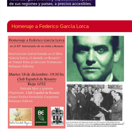
Homenaje a Federico García Lorca