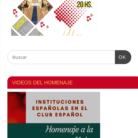
OK
VIDEOS DEL HOMENAJE