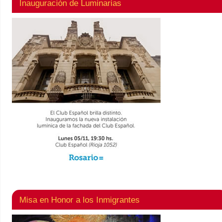
Inauguración de Luminarias
Misa en Honor a los Inmigrantes