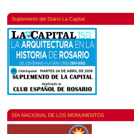
Suplemento del Diario La Capital
DÍA NACIONAL DE LOS MONUMENTOS