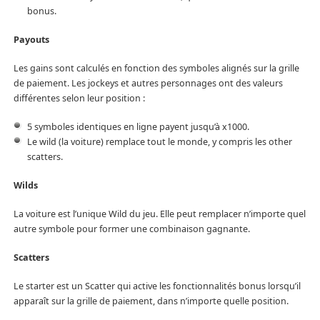
bonus.
Payouts
Les gains sont calculés en fonction des symboles alignés sur la grille
de paiement. Les jockeys et autres personnages ont des valeurs
différentes selon leur position :
5 symboles identiques en ligne payent jusqu’à x1000.
Le wild (la voiture) remplace tout le monde, y compris les other
scatters.
Wilds
La voiture est l’unique Wild du jeu. Elle peut remplacer n’importe quel
autre symbole pour former une combinaison gagnante.
Scatters
Le starter est un Scatter qui active les fonctionnalités bonus lorsqu’il
apparaît sur la grille de paiement, dans n’importe quelle position.