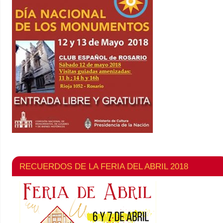
RECUERDOS DE LA FERIA DEL ABRIL 2018