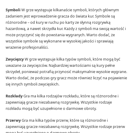
Symboli
W grze występuje kilkanaście symboli, których głównym
zadaniem jest wprowadzenie gracza do świata kur. Symbole są
różnorodne – od kury w ruchu po karty ze słynną rozgrywką
hazardową, a nawet skrzydła kur. Każdy z symboli ma swoją wartość i
może przyczynić się do powstania wygranych. Warto dodać, że
wszystkie symbole są wykonane w wysokiej jakości i sprawiają
wrażenie profesjonaliści.
Zwycięzcy
W grze występuje kilka typów symboli, które mogą być
uważane za zwycięzców. Najbardziej wartościami są kury pełne
skrzydeł, ponieważ potrafią przynosić maksymalnie wysokie wygrane.
Warto dodać, że podczas gry gracz może również liczyć na pojawienie
się innych symboli zwycięskich.
Rozkłady
Gra ma kilka rodzajów rozkładu, które są różnorodne i
zapewniają gracze niezabawną rozgrywkę. Wszystkie rodzaje
rozkładu mogą być uzupełnione o darmowe obroty.
Przerwy
Gra ma kilka typów przerw, które są różnorodne i
zapewniają gracze niezabawną rozgrywkę. Wszystkie rodzaje przerw
mogą być uzupełnione o darmowe obroty.