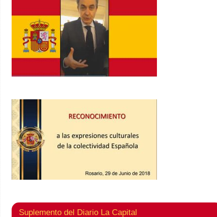
Suplemento del Diario La Capital