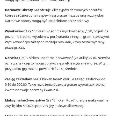
Darmowe Obroty
Gra oferuje kilka typów darmowych obrotów,
które są różnorodne i zapewniają gracze niezabawną rozgrywkę.
Darmowe obroty mogą być uzupełnione przez przerwy.
Wynikowość
Gra "Chicken Road" ma wynikowość 96,10%, co jest na
poziomie średnio wysokim w porównaniu z innymi grami stołowymi.
Wynikowość gry zależy od rodzaju rozkładu, który został wybrany
przez gracza.
Nerwica
Gra "Chicken Road" ma nerwowość (volatility) 8/10. Nerwica
oznacza, jak często mogą pojawić się wielkie wygrane w grze. W tym
przypadku gry można powiedzieć że są średnie.
Zasięg zakładów
Gra "Chicken Road" oferuje zasięgi zakładów od
0,10 do 500.00. Takie rozłożenie pozwala gracze wybrać zakrojoną
kwotę na swoje potrzeby i warunki.
Maksymalne Zwycięstwo
Gra "Chicken Road" oferuje maksymalnie
zwycięskim 5000.00 podczas gry maksymalizowanej.