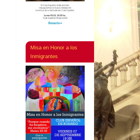
Misa en Honor a los
Inmigrantes