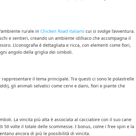
ll’ambiente rurale in
Chicken Road italiano
cui si svolge l’avventura.
hi e sentieri, creando un ambiente idilliaco che accompagna il
esoro. L’iconografia è dettagliata e ricca, con elementi come fiori,
ogni angolo della griglia dei simboli.
r rappresentare il tema principale. Tra questi ci sono le polastrelle
oldi), gli animali selvatici come cervi e daini, fiori e piante che
mboli. La vincita più alta è associata al cacciatore con il suo cane
i 50 volte il totale delle scommesse. I bonus, come i free spin e la
ntano ancora di più le possibilità di vincita.