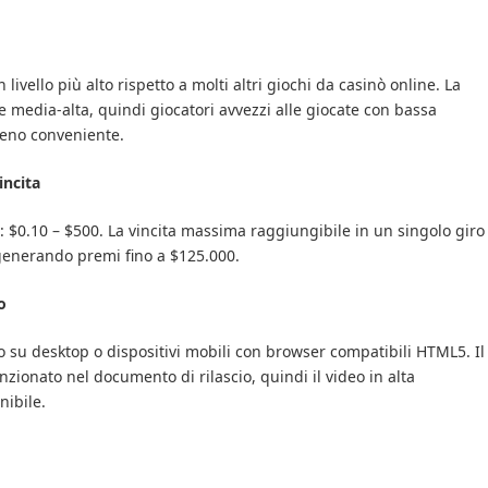
 livello più alto rispetto a molti altri giochi da casinò online. La
re media-alta, quindi giocatori avvezzi alle giocate con bassa
meno conveniente.
ncita
 $0.10 – $500. La vincita massima raggiungibile in un singolo giro
 generando premi fino a $125.000.
o
to su desktop o dispositivi mobili con browser compatibili HTML5. Il
ionato nel documento di rilascio, quindi il video in alta
nibile.