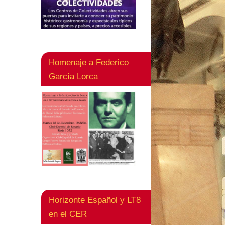
Homenaje a Federico
García Lorca
Horizonte Español y LT8
en el CER