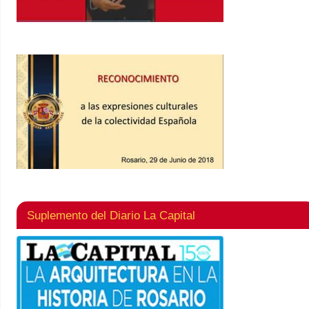
Suplemento del Diario La Capital