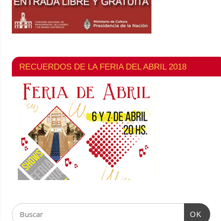
RECUERDOS DE LA FERIA DEL ABRIL 2018
OK