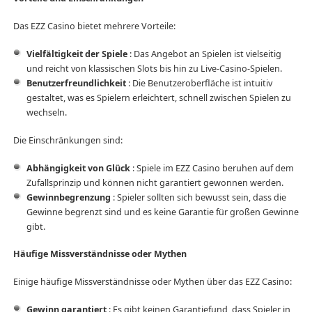
Das EZZ Casino bietet mehrere Vorteile:
Vielfältigkeit der Spiele
: Das Angebot an Spielen ist vielseitig
und reicht von klassischen Slots bis hin zu Live-Casino-Spielen.
Benutzerfreundlichkeit
: Die Benutzeroberfläche ist intuitiv
gestaltet, was es Spielern erleichtert, schnell zwischen Spielen zu
wechseln.
Die Einschränkungen sind:
Abhängigkeit von Glück
: Spiele im EZZ Casino beruhen auf dem
Zufallsprinzip und können nicht garantiert gewonnen werden.
Gewinnbegrenzung
: Spieler sollten sich bewusst sein, dass die
Gewinne begrenzt sind und es keine Garantie für großen Gewinne
gibt.
Häufige Missverständnisse oder Mythen
Einige häufige Missverständnisse oder Mythen über das EZZ Casino:
Gewinn garantiert
: Es gibt keinen Garantiefund, dass Spieler in