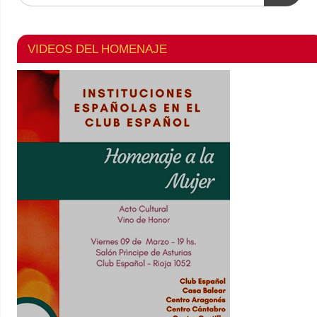
VIDEOS DEL HOMENAJE