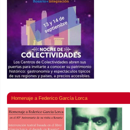
Homenaje a Federico García Lorca