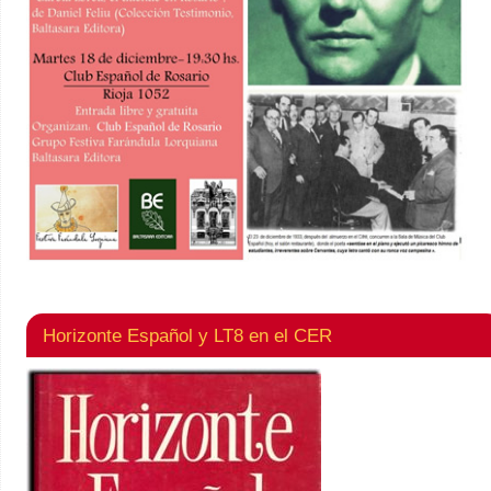
Horizonte Español y LT8 en el CER