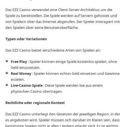
Das EZZ Casino verwendet eine Client-Server-Architektur, um die
Spiele zu bereitstellen. Die Spiele werden auf Servern gehostet und
von Spielern über das Internet abgerufen. Der Spieler interagiert mit
den Spielen über seine Benutzeroberfläche.
Typen oder Variationen
Das EZZ Casino bietet verschiedene Arten von Spielen an:
Free Play
: Spieler können einige Spiele kostenlos spielen, ohne
Geld einzusetzen.
Real Money
: Spieler können echtes Geld einsetzen und Gewinne
erzielen.
Live-Casino-Spiele
: Diese Spiele werden live aus einem
physischen Casino übertragen.
Rechtliche oder regionale Kontext
Das EZZ Casino unterliegt den Gesetzen der jeweiligen Region, in der
es angeboten wird. Spieler müssen sich darüber im Klaren sein, dass
bestimmte Spielen nicht in allen Ländern erlaubt sind. Es ist wichtig,