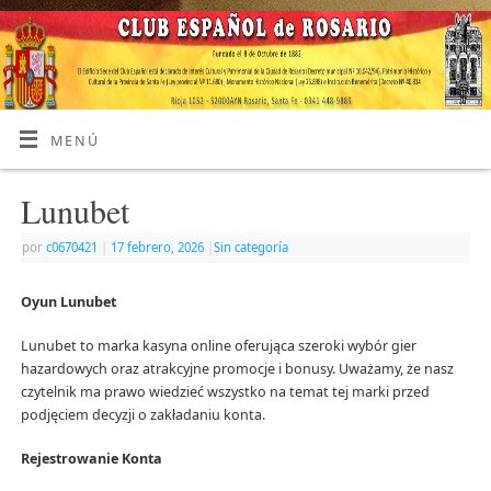
MENÚ
Lunubet
por
c0670421
|
17 febrero, 2026
|
Sin categoría
Oyun Lunubet
Lunubet to marka kasyna online oferująca szeroki wybór gier
hazardowych oraz atrakcyjne promocje i bonusy. Uważamy, że nasz
czytelnik ma prawo wiedzieć wszystko na temat tej marki przed
podjęciem decyzji o zakładaniu konta.
Rejestrowanie Konta