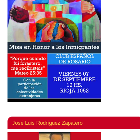
José Luis Rodríguez Zapatero