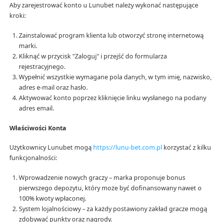
Aby zarejestrować konto u Lunubet należy wykonać następujące
kroki:
Zainstalować program klienta lub otworzyć stronę internetową
marki.
Kliknąć w przycisk "Zaloguj" i przejść do formularza
rejestracyjnego.
Wypełnić wszystkie wymagane pola danych, w tym imię, nazwisko,
adres e-mail oraz hasło.
Aktywować konto poprzez kliknięcie linku wysłanego na podany
adres email.
Właściwości Konta
Użytkownicy Lunubet mogą
https://lunu-bet.com.pl
korzystać z kilku
funkcjonalności:
Wprowadzenie nowych graczy – marka proponuje bonus
pierwszego depozytu, który może być dofinansowany nawet o
100% kwoty wpłaconej.
System lojalnościowy – za każdy postawiony zakład gracze mogą
zdobywać punkty oraz nagrody.