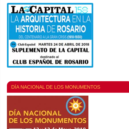
DÍA NACIONAL DE LOS MONUMENTOS