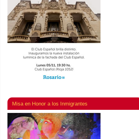
Misa en Honor a los Inmigrantes