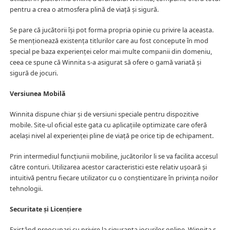
pentru a crea o atmosfera plină de viață și sigură.
Se pare că jucătorii își pot forma propria opinie cu privire la aceasta.
Se menționează existența titlurilor care au fost concepute în mod
special pe baza experienței celor mai multe companii din domeniu,
ceea ce spune că Winnita s-a asigurat să ofere o gamă variată și
sigură de jocuri.
Versiunea Mobilă
Winnita dispune chiar și de versiuni speciale pentru dispozitive
mobile. Site-ul oficial este gata cu aplicațiile optimizate care oferă
același nivel al experienței pline de viață pe orice tip de echipament.
Prin intermediul funcțiunii mobiline, jucătorilor li se va facilita accesul
către conturi. Utilizarea acestor caracteristici este relativ ușoară și
intuitivă pentru fiecare utilizator cu o conștientizare în privința noilor
tehnologii.
Securitate și Licențiere
Existând preocupari cu privire la siguranța jocurilor online, Winnita s-