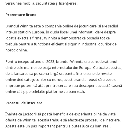
versiunea mobilă, securitatea și licențierea.
Prezentare Brand
Brandul Winnita este o companie online de jocuri care își are sediul
într-un stat din Europa. În ciuda lipsei unei informații clare despre
locația exactă a firmei, Winnita a demonstrat că posedă tot ce
trebuie pentru a funcționa eficient și sigur în industria jocurilor de
noroc online.
Pentru începutul anului 2023, brandul Winnita era considerat unul
dintre cele mai noi pe piața internetului din Europa. Cu toate acestea,
de la lansarea sa pe scena largă și apariția într-o serie de reviste
online dedicate jocurilor cu noroc, acest brand a reușit să creeze o
impresie puternică atât printre cei care i-au descoperit această casină
online cât și pe celelalte platforme cu bani reali.
Procesul de Înscriere
Înainte ca jucătorii să poată beneficia de experiența plină de viață
oferita de Winnita, aceștia trebuie să efectueze procesul de înscriere.
Acesta este un pas important pentru a putea juca cu bani reali.