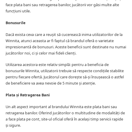
face plata bani sau retragerea banilor, jucătorii vor găsi multe alte
funcțiuni utile.
Bonusurile
Dacă exista ceva care a reușit să cucerească inima utilizatorilor de la
Winnita, atunci aceasta ar fi faptul că brandul oferă o varietate
impresionantă de bonusuri. Aceste beneficii sunt destinate nu numai
jucătorilor noi, ci și celor mai fideli clienți.
Utilizarea acestora este relativ simplă: pentru a beneficia de
bonusurile Winnita, utilizatorii trebuie să respecte condițiile stabilite
pentru fiecare ofertă. Jucătorul care dorește să-și însușească o astfel
de beneficiere va avea nevoie de 5 minute și atenție.
Plata și Retragerea Bani
Un alt aspect important al brandului Winnita este plata bani sau
retragerea banilor. Oferind jucătorilor o multitudine de modalități de
a face plata pe cont, site-ul oficial oferă în același timp servicii rapide
și sigure.