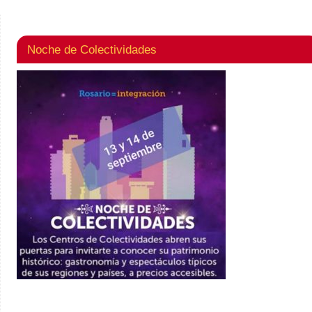
Noche de Colectividades