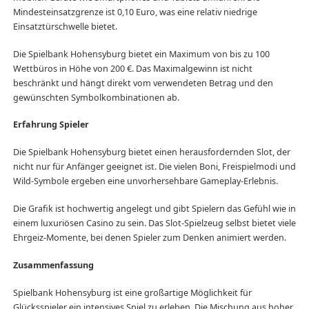
Mindesteinsatzgrenze ist 0,10 Euro, was eine relativ niedrige
Einsatztürschwelle bietet.
Die Spielbank Hohensyburg bietet ein Maximum von bis zu 100
Wettbüros in Höhe von 200 €. Das Maximalgewinn ist nicht
beschränkt und hängt direkt vom verwendeten Betrag und den
gewünschten Symbolkombinationen ab.
Erfahrung Spieler
Die Spielbank Hohensyburg bietet einen herausfordernden Slot, der
nicht nur für Anfänger geeignet ist. Die vielen Boni, Freispielmodi und
Wild-Symbole ergeben eine unvorhersehbare Gameplay-Erlebnis.
Die Grafik ist hochwertig angelegt und gibt Spielern das Gefühl wie in
einem luxuriösen Casino zu sein. Das Slot-Spielzeug selbst bietet viele
Ehrgeiz-Momente, bei denen Spieler zum Denken animiert werden.
Zusammenfassung
Spielbank Hohensyburg ist eine großartige Möglichkeit für
Glücksspieler ein intensives Spiel zu erleben. Die Mischung aus hoher