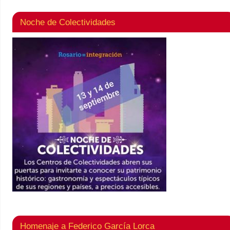
Noche de Colectividades
Homenaje a Federico García Lorca