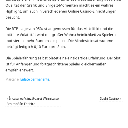
Qualität der Grafik und Ehrgeiz-Momenten macht es ein wahres
Highlight, um auch in verschiedenen Online Casino-Einrichtungen
besucht.
Die RTP-Lage von 95% ist angemessen für das Mittelfeld und die
mittlere Volatilität wird mit großer Wahrscheinlichkeit zu Spielern
motivieren, mehr Runden zu spielen. Die Mindesteinsatzsumme
beträgt lediglich 0,10 Euro pro Spin.
Die Spielerfahrung selbst bietet eine einzigartige Erfahrung. Der Slot
ist für Anfänger und fortgeschrittene Spieler gleichermaßen
empfehlenswert.
Marcar el
Enlace permanente
.
«
Încasarea Vânzătoarei Winnita se
Sushi Casino
»
Schimbă în Fericire