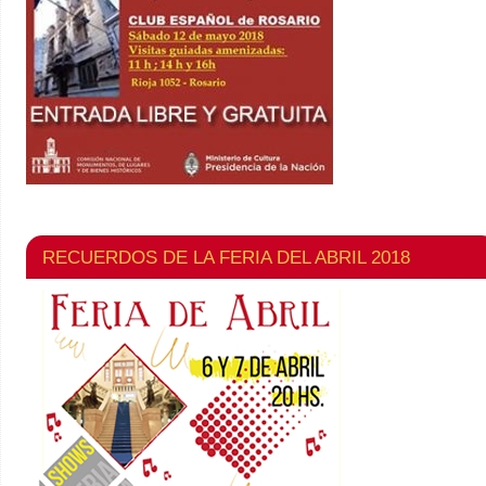
RECUERDOS DE LA FERIA DEL ABRIL 2018