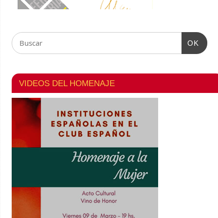
OK
VIDEOS DEL HOMENAJE