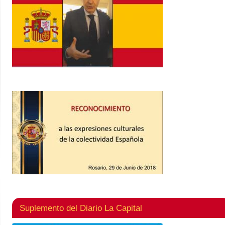
Suplemento del Diario La Capital