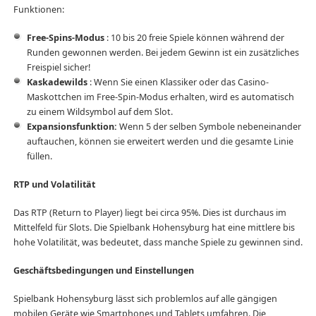
Funktionen:
Free-Spins-Modus
: 10 bis 20 freie Spiele können während der
Runden gewonnen werden. Bei jedem Gewinn ist ein zusätzliches
Freispiel sicher!
Kaskadewilds
: Wenn Sie einen Klassiker oder das Casino-
Maskottchen im Free-Spin-Modus erhalten, wird es automatisch
zu einem Wildsymbol auf dem Slot.
Expansionsfunktion:
Wenn 5 der selben Symbole nebeneinander
auftauchen, können sie erweitert werden und die gesamte Linie
füllen.
RTP und Volatilität
Das RTP (Return to Player) liegt bei circa 95%. Dies ist durchaus im
Mittelfeld für Slots. Die Spielbank Hohensyburg hat eine mittlere bis
hohe Volatilität, was bedeutet, dass manche Spiele zu gewinnen sind.
Geschäftsbedingungen und Einstellungen
Spielbank Hohensyburg lässt sich problemlos auf alle gängigen
mobilen Geräte wie Smartphones und Tablets umfahren. Die