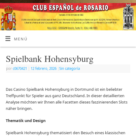
MENÚ
Spielbank Hohensyburg
por
c0670421
|
12 febrero, 2026
|
Sin categoría
Das Casino Spielbank Hohensyburg in Dortmund ist ein beliebter
Treffpunkt für Spieler aus ganz Deutschland. In dieser detaillierten
Analyse möchten wir Ihnen alle Facetten dieses faszinierenden Slots
näher bringen.
Thematik und Design
Spielbank Hohensyburg thematisiert den Besuch eines klassischen