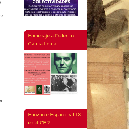
o
to
Homenaje a Federico
García Lorca
a
Horizonte Español y LT8
en el CER