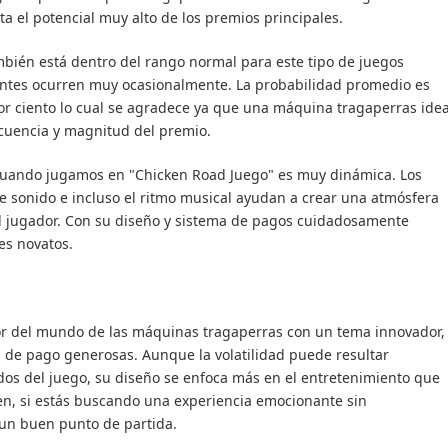
a el potencial muy alto de los premios principales.
ambién está dentro del rango normal para este tipo de juegos
ntes ocurren muy ocasionalmente. La probabilidad promedio es
por ciento lo cual se agradece ya que una máquina tragaperras idea
ecuencia y magnitud del premio.
cuando jugamos en "Chicken Road Juego" es muy dinámica. Los
de sonido e incluso el ritmo musical ayudan a crear una atmósfera
el jugador. Con su diseño y sistema de pagos cuidadosamente
es novatos.
jor del mundo de las máquinas tragaperras con un tema innovador,
as de pago generosas. Aunque la volatilidad puede resultar
os del juego, su diseño se enfoca más en el entretenimiento que
n, si estás buscando una experiencia emocionante sin
un buen punto de partida.