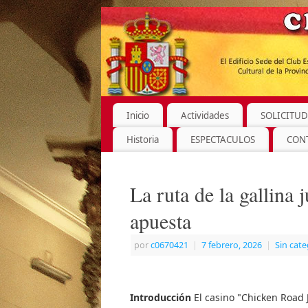
Inicio
Actividades
SOLICITUD
Historia
ESPECTACULOS
CON
La ruta de la gallina 
apuesta
por
c0670421
|
7 febrero, 2026
|
Sin cate
Introducción
El casino "Chicken Road