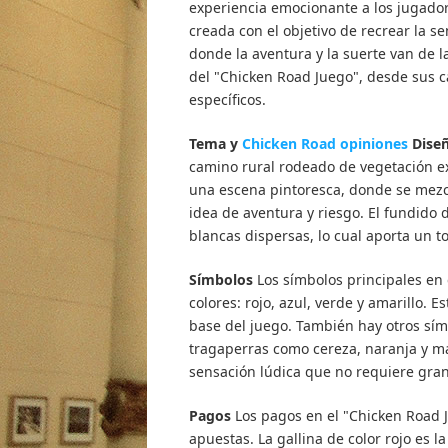
experiencia emocionante a los jugador
creada con el objetivo de recrear la s
donde la aventura y la suerte van de 
del "Chicken Road Juego", desde sus c
específicos.
Tema y
Chicken Road opiniones
Dise
camino rural rodeado de vegetación e
una escena pintoresca, donde se mezc
idea de aventura y riesgo. El fundido
blancas dispersas, lo cual aporta un to
Símbolos
Los símbolos principales en 
colores: rojo, azul, verde y amarillo. 
base del juego. También hay otros símb
tragaperras como cereza, naranja y m
sensación lúdica que no requiere gran
Pagos
Los pagos en el "Chicken Road 
apuestas. La gallina de color rojo es 