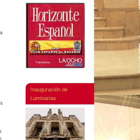
ra
Inauguración de
Luminarias
ds
o
n