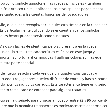
po como símbolo ganador en las ruedas principales y también
tación extra con un multiplicador. Las otras gallinas pagan menos
s cantidades a las cuentas bancarias de los jugadores.
o wild, que puede reemplazar cualquier otro símbolo en la rueda pa
Es particularmente útil cuando se encuentran varios símbolos
e los hearts pueden servir como sustitutos.
s) no son fáciles de identificar pero su presencia en la rueda
nus de "la ruta". Esta característica es única en este juego y
portan su fortuna al camino. Las 4 gallinas colores son las que
 esta parte especial.
io del juego, se activa cada vez que un jugador consiga cuatro
la rueda. Los jugadores pueden disfrutar de entre 2 y hasta 5 roun
dor por los múltiplos ganados. Esta característica tiene un diseño
 tanto complicado de entender para algunos usuarios.
ego se ha diseñado para brindar al jugador entre 92 y 96 por cient
giere que la máquina tragaperras es moderadamente generosa co