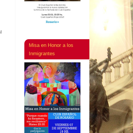
l
Misa en Honor a los
Inmigrantes