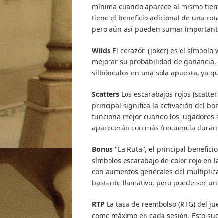
mínima cuando aparece al mismo tiem
tiene el beneficio adicional de una ro
pero aún así pueden sumar importante
Wilds
El corazón (joker) es el símbol
mejorar su probabilidad de ganancia. 
silbónculos en una sola apuesta, ya qu
Scatters
Los escarabajos rojos (scatter
principal significa la activación del bo
funciona mejor cuando los jugadores a
aparecerán con más frecuencia durante
Bonus
"La Ruta", el principal benefic
símbolos escarabajo de color rojo en 
con aumentos generales del multiplica
bastante llamativo, pero puede ser un
RTP
La tasa de reembolso (RTG) del ju
como máximo en cada sesión. Esto su