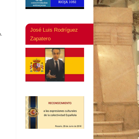
José Luis Rodríguez
o.
Zapatero