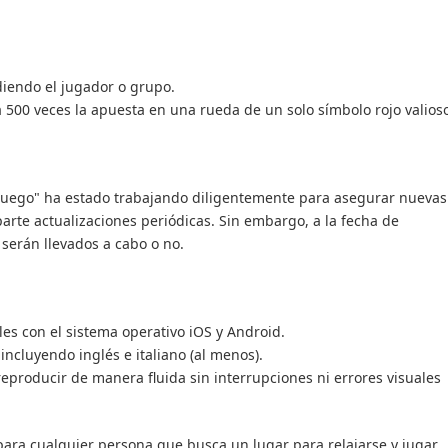
iendo el jugador o grupo.
500 veces la apuesta en una rueda de un solo símbolo rojo valios
Juego" ha estado trabajando diligentemente para asegurar nuevas
arte actualizaciones periódicas. Sin embargo, a la fecha de
 serán llevados a cabo o no.
es con el sistema operativo iOS y Android.
ncluyendo inglés e italiano (al menos).
producir de manera fluida sin interrupciones ni errores visuales
 para cualquier persona que busca un lugar para relajarse y jugar