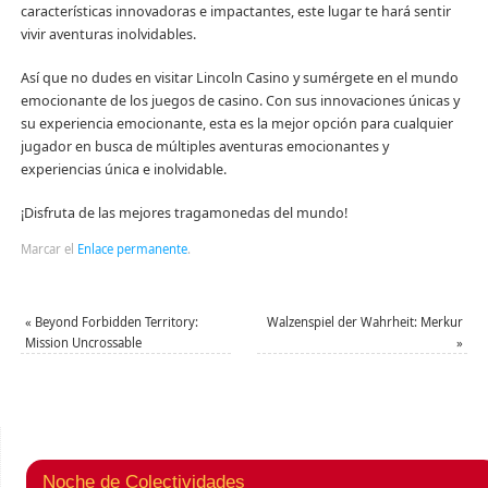
características innovadoras e impactantes, este lugar te hará sentir
vivir aventuras inolvidables.
Así que no dudes en visitar Lincoln Casino y sumérgete en el mundo
emocionante de los juegos de casino. Con sus innovaciones únicas y
su experiencia emocionante, esta es la mejor opción para cualquier
jugador en busca de múltiples aventuras emocionantes y
experiencias única e inolvidable.
¡Disfruta de las mejores tragamonedas del mundo!
Marcar el
Enlace permanente
.
«
Beyond Forbidden Territory:
Walzenspiel der Wahrheit: Merkur
Mission Uncrossable
»
Noche de Colectividades