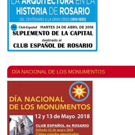
DÍA NACIONAL DE LOS MONUMENTOS