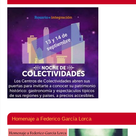
Homenaje a Federico García Lorca