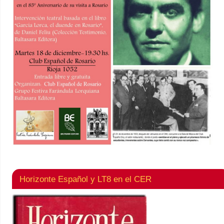
Horizonte Español y LT8 en el CER