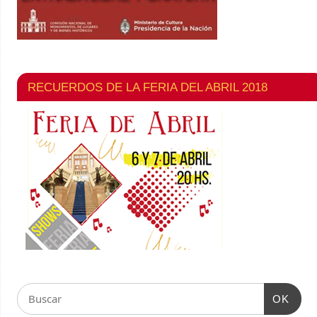
RECUERDOS DE LA FERIA DEL ABRIL 2018
OK