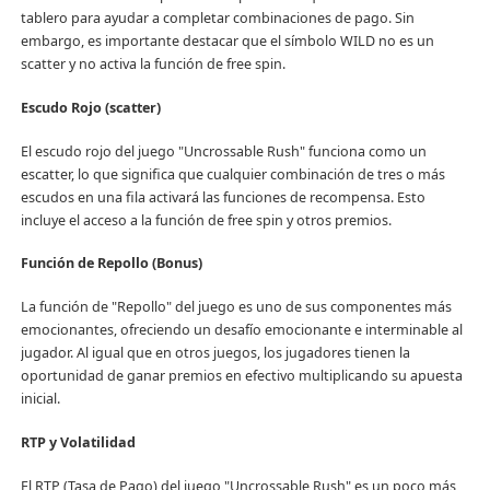
tablero para ayudar a completar combinaciones de pago. Sin
embargo, es importante destacar que el símbolo WILD no es un
scatter y no activa la función de free spin.
Escudo Rojo (scatter)
El escudo rojo del juego "Uncrossable Rush" funciona como un
escatter, lo que significa que cualquier combinación de tres o más
escudos en una fila activará las funciones de recompensa. Esto
incluye el acceso a la función de free spin y otros premios.
Función de Repollo (Bonus)
La función de "Repollo" del juego es uno de sus componentes más
emocionantes, ofreciendo un desafío emocionante e interminable al
jugador. Al igual que en otros juegos, los jugadores tienen la
oportunidad de ganar premios en efectivo multiplicando su apuesta
inicial.
RTP y Volatilidad
El RTP (Tasa de Pago) del juego "Uncrossable Rush" es un poco más