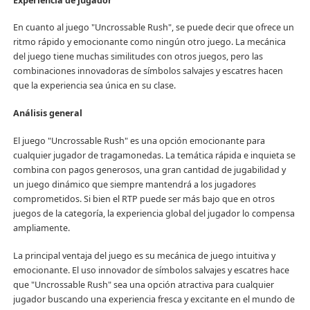
Experiencia de jugador
En cuanto al juego "Uncrossable Rush", se puede decir que ofrece un
ritmo rápido y emocionante como ningún otro juego. La mecánica
del juego tiene muchas similitudes con otros juegos, pero las
combinaciones innovadoras de símbolos salvajes y escatres hacen
que la experiencia sea única en su clase.
Análisis general
El juego "Uncrossable Rush" es una opción emocionante para
cualquier jugador de tragamonedas. La temática rápida e inquieta se
combina con pagos generosos, una gran cantidad de jugabilidad y
un juego dinámico que siempre mantendrá a los jugadores
comprometidos. Si bien el RTP puede ser más bajo que en otros
juegos de la categoría, la experiencia global del jugador lo compensa
ampliamente.
La principal ventaja del juego es su mecánica de juego intuitiva y
emocionante. El uso innovador de símbolos salvajes y escatres hace
que "Uncrossable Rush" sea una opción atractiva para cualquier
jugador buscando una experiencia fresca y excitante en el mundo de