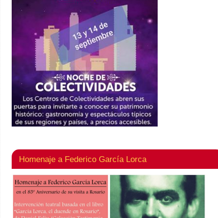
Homenaje a Federico García Lorca