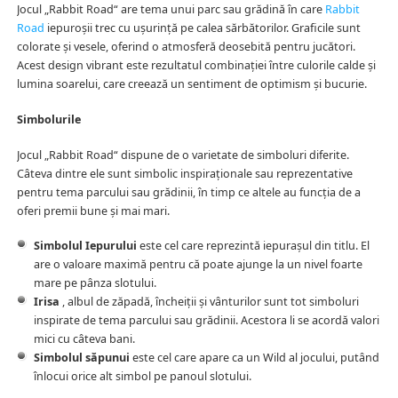
Jocul „Rabbit Road“ are tema unui parc sau grădină în care
Rabbit
Road
iepuroșii trec cu ușurință pe calea sărbătorilor. Graficile sunt
colorate și vesele, oferind o atmosferă deosebită pentru jucători.
Acest design vibrant este rezultatul combinației între culorile calde și
lumina soarelui, care creează un sentiment de optimism și bucurie.
Simbolurile
Jocul „Rabbit Road“ dispune de o varietate de simboluri diferite.
Câteva dintre ele sunt simbolic inspiraționale sau reprezentative
pentru tema parcului sau grădinii, în timp ce altele au funcția de a
oferi premii bune și mai mari.
Simbolul Iepurului
este cel care reprezintă iepurașul din titlu. El
are o valoare maximă pentru că poate ajunge la un nivel foarte
mare pe pânza slotului.
Irisa
, albul de zăpadă, încheiții și vânturilor sunt tot simboluri
inspirate de tema parcului sau grădinii. Acestora li se acordă valori
mici cu câteva bani.
Simbolul săpunui
este cel care apare ca un Wild al jocului, putând
înlocui orice alt simbol pe panoul slotului.