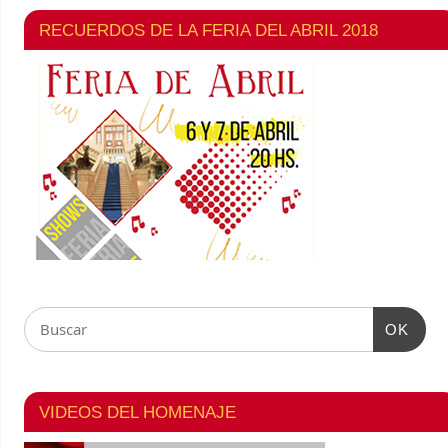
RECUERDOS DE LA FERIA DEL ABRIL 2018
OK
VIDEOS DEL HOMENAJE