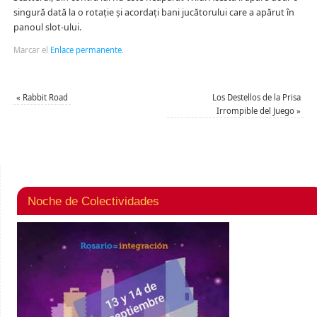
singură dată la o rotație și acordați bani jucătorului care a apărut în
panoul slot-ului.
Marcar el
Enlace permanente
.
«
Rabbit Road
Los Destellos de la Prisa
Irrompible del Juego
»
Noche de Colectividades