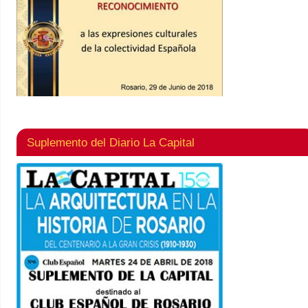
Suplemento del Diario La Capital