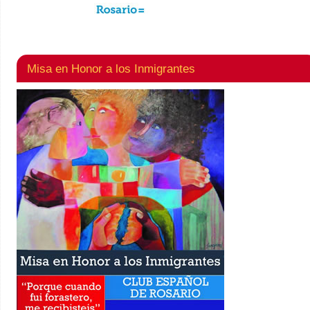
Misa en Honor a los Inmigrantes