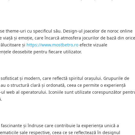
se theme-uri cu specificul său. Design-ul joacelor de noroc online
e viață și emoție, care încarcă atmosfera jocurilor de bază din oric
rălucitoare și
https://www.mostbetro.ro
efecte vizuale
țele deosebite pentru fiecare utilizator.
fisticat și modern, care reflectă spiritul orașului. Grupurile de
 au o structură clară și ordonată, ceea ce permite o experiență
e-ul web al operatorului. Iconiile sunt utilizate corespunzător pentr
ă.
 fascinante și îndruse care contribuie la experiența unică a
tematicile sale respective, ceea ce se reflectează în designul