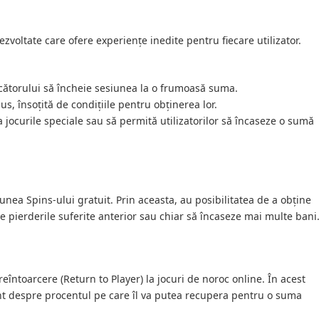
zvoltate care ofere experiențe inedite pentru fiecare utilizator.
ucătorului să încheie sesiunea la o frumoasă suma.
s, însoțită de condițiile pentru obținerea lor.
 jocurile speciale sau să permită utilizatorilor să încaseze o sumă
unea Spins-ului gratuit. Prin aceasta, au posibilitatea de a obține
e pierderile suferite anterior sau chiar să încaseze mai multe bani
întoarcere (Return to Player) la jocuri de noroc online. În acest
ient despre procentul pe care îl va putea recupera pentru o suma