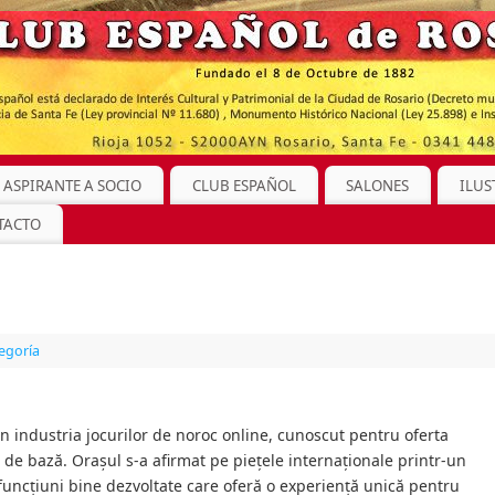
 ASPIRANTE A SOCIO
CLUB ESPAÑOL
SALONES
ILUS
TACTO
tegoría
 industria jocurilor de noroc online, cunoscut pentru oferta
ale de bază. Orașul s-a afirmat pe piețele internaționale printr-un
 funcțiuni bine dezvoltate care oferă o experiență unică pentru