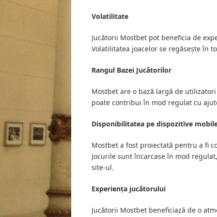
Volatilitate
Jucătorii Mostbet pot beneficia de exper
Volatilitatea joacelor se regăsește în to
Rangul Bazei Jucătorilor
Mostbet are o bază largă de utilizatori 
poate contribui în mod regulat cu ajut
Disponibilitatea pe dispozitive mobil
Mostbet a fost proiectată pentru a fi co
Jocurile sunt încarcase în mod regulat, 
site-ul.
Experiența jucătorului
Jucătorii Mostbet beneficiază de o atmos