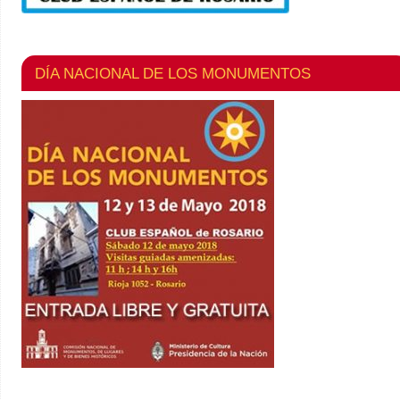
DÍA NACIONAL DE LOS MONUMENTOS