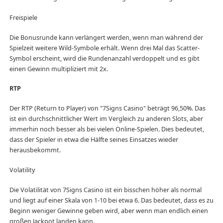
Freispiele
Die Bonusrunde kann verlängert werden, wenn man während der
Spielzeit weitere Wild-Symbole erhält. Wenn drei Mal das Scatter-
Symbol erscheint, wird die Rundenanzahl verdoppelt und es gibt
einen Gewinn multipliziert mit 2x.
RTP
Der RTP (Return to Player) von "7Signs Casino" beträgt 96,50%. Das
ist ein durchschnittlicher Wert im Vergleich zu anderen Slots, aber
immerhin noch besser als bei vielen Online-Spielen. Dies bedeutet,
dass der Spieler in etwa die Hälfte seines Einsatzes wieder
herausbekommt.
Volatility
Die Volatilität von 7Signs Casino ist ein bisschen höher als normal
und liegt auf einer Skala von 1-10 bei etwa 6. Das bedeutet, dass es zu
Beginn weniger Gewinne geben wird, aber wenn man endlich einen
großen Jackpot landen kann.