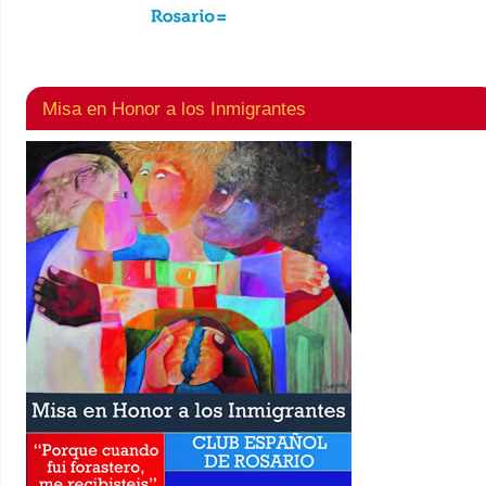
Misa en Honor a los Inmigrantes