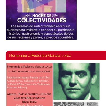
Homenaje a Federico García Lorca