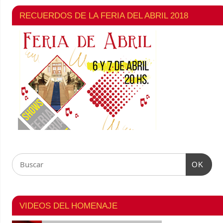
RECUERDOS DE LA FERIA DEL ABRIL 2018
OK
VIDEOS DEL HOMENAJE